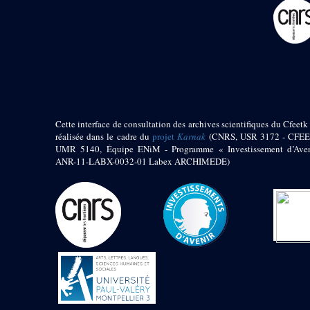
pylône
e
Cour axiale du V
pylône, avant-porte du
e
VI
pylône
e
VI
pylône
e
Cour axiale du VI
pylône
e
Cour nord du VI
pylône
Cette interface de consultation des archives scientifiques du Cfeetk 
e
Cour sud du VI
réalisée dans le cadre du
projet
Karnak
(CNRS, USR 3172 - CFEE
pylône
UMR 5140, Équipe ENiM - Programme « Investissement d’Aven
Objets découverts
ANR-11-LABX-0032-01 Labex ARCHIMEDE)
Zone Centrale du Temple
Chapelle de
Kamoutef
Chapelle de Philippe
Arrhidée
Portique du
sanctuaire de la barque
« Palais de Maât »