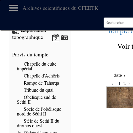
Archives scientifiques du CFEETK
Temple 
Exploration
topographique
Voir 
Parvis du temple
Chapelle du culte
impérial
Chapelle d’Achôris
date
Rampe de Taharqa
←
1
2
3
Tribune du quai
Obélisque sud de
Séthi II
Socle de l’obélisque
nord de Séthi II
Stèle de Séthi II du
dromos ouest
Objets découverts