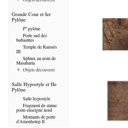
Grande Cour et Ier
Pylône
er
I
pylône
Porte sud des
bubastites
Temple de Ramsès
III
Sphinx au nom de
Masaharta
Objets découverts
Salle Hypostyle et IIe
Pylône
Salle hypostyle
Fragment de statue
porte-enseigne nord
Montants de porte
d’Amenhotep II