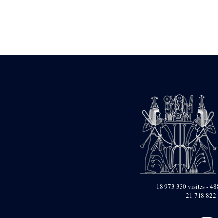
Statue d’un roi
agenouillé présentant
une table d’offrandes de
Séthi II
Statue porte-
enseigne de Séthi II
Statue porte-
enseigne de Séthi II
Stèle de la campagne
nubienne de
Psammétique II
Objets découverts
Zone des Pylônes
Centraux
e
III
pylône
« Porte » de Ramsès
IX
e
IV
pylône
18 973 330 visites - 488
e
Cour nord du IV
21 718 822 
pylône
e
Cour sud du IV