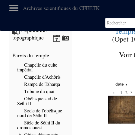
Archives scientifiques du CFEETK
Templ
Exploration
topographique
(Opet 1
Voir 
Parvis du temple
Chapelle du culte
impérial
Chapelle d’Achôris
Rampe de Taharqa
date
Tribune du quai
←
1
2
3
Obélisque sud de
Séthi II
Socle de l’obélisque
nord de Séthi II
Stèle de Séthi II du
dromos ouest
Objets découverts