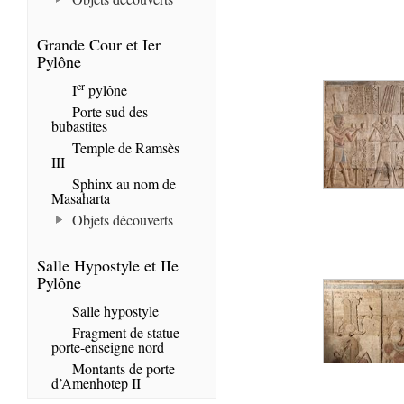
Grande Cour et Ier
Pylône
er
I
pylône
Porte sud des
bubastites
Temple de Ramsès
III
Sphinx au nom de
Masaharta
Objets découverts
Salle Hypostyle et IIe
Pylône
Salle hypostyle
Fragment de statue
porte-enseigne nord
Montants de porte
d’Amenhotep II