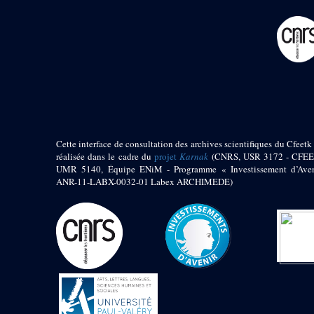
pylône
e
Cour axiale du V
pylône, avant-porte du
e
VI
pylône
e
VI
pylône
e
Cour axiale du VI
pylône
e
Cour nord du VI
pylône
e
Cour sud du VI
pylône
Cette interface de consultation des archives scientifiques du Cfeetk 
réalisée dans le cadre du
projet
Karnak
(CNRS, USR 3172 - CFEE
Objets découverts
UMR 5140, Équipe ENiM - Programme « Investissement d’Aven
ANR-11-LABX-0032-01 Labex ARCHIMEDE)
Zone Centrale du Temple
Chapelle de
Kamoutef
Chapelle de Philippe
Arrhidée
Portique du
sanctuaire de la barque
« Palais de Maât »