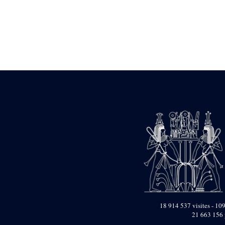
Statue d’un roi
agenouillé présentant
une table d’offrandes de
Séthi II
Statue porte-
enseigne de Séthi II
Statue porte-
enseigne de Séthi II
Stèle de la campagne
nubienne de
Psammétique II
Objets découverts
Zone des Pylônes
Centraux
e
III
pylône
« Porte » de Ramsès
IX
e
IV
pylône
e
Cour nord du IV
18 914 537 visites - 109
pylône
21 663 156 
e
Cour sud du IV