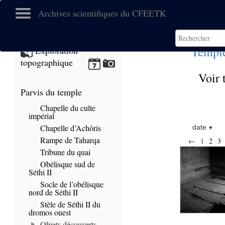
Archives scientifiques du CFEETK
Templ
Exploration
topographique
Voir 
Parvis du temple
Chapelle du culte
impérial
Chapelle d’Achôris
date
Rampe de Taharqa
←
1
2
3
Tribune du quai
Obélisque sud de
Séthi II
Socle de l’obélisque
nord de Séthi II
Stèle de Séthi II du
dromos ouest
Objets découverts