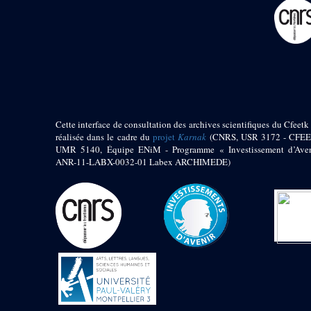
pylône
e
Cour axiale du V
pylône, avant-porte du
e
VI
pylône
e
VI
pylône
e
Cour axiale du VI
pylône
e
Cour nord du VI
pylône
Cette interface de consultation des archives scientifiques du Cfeetk 
e
Cour sud du VI
réalisée dans le cadre du
projet
Karnak
(CNRS, USR 3172 - CFEE
pylône
UMR 5140, Équipe ENiM - Programme « Investissement d’Aven
Objets découverts
ANR-11-LABX-0032-01 Labex ARCHIMEDE)
Zone Centrale du Temple
Chapelle de
Kamoutef
Chapelle de Philippe
Arrhidée
Portique du
sanctuaire de la barque
« Palais de Maât »