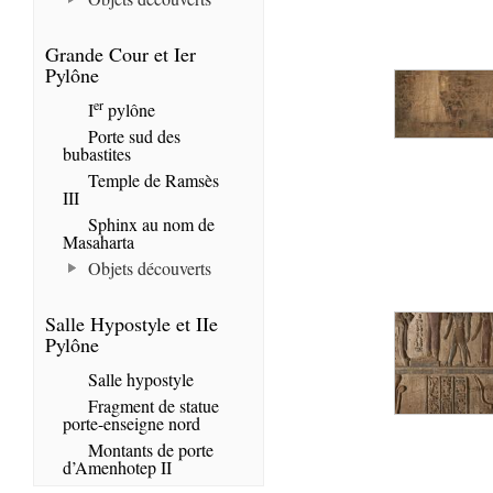
Grande Cour et Ier
Pylône
er
I
pylône
Porte sud des
bubastites
Temple de Ramsès
III
Sphinx au nom de
Masaharta
Objets découverts
Salle Hypostyle et IIe
Pylône
Salle hypostyle
Fragment de statue
porte-enseigne nord
Montants de porte
d’Amenhotep II