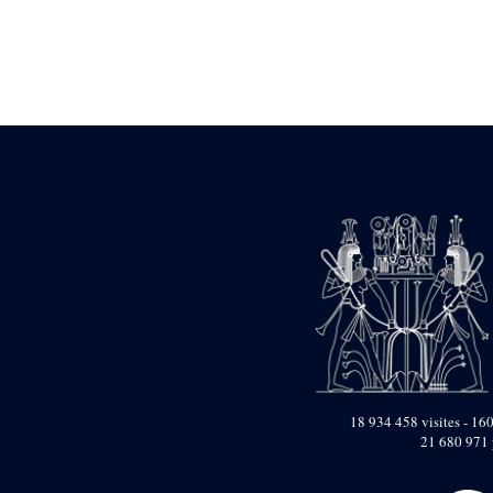
Statue d’un roi
agenouillé présentant
une table d’offrandes de
Séthi II
Statue porte-
enseigne de Séthi II
Statue porte-
enseigne de Séthi II
Stèle de la campagne
nubienne de
Psammétique II
Objets découverts
Zone des Pylônes
Centraux
e
III
pylône
« Porte » de Ramsès
IX
e
IV
pylône
18 934 458 visites - 160
e
Cour nord du IV
21 680 971 
pylône
e
Cour sud du IV