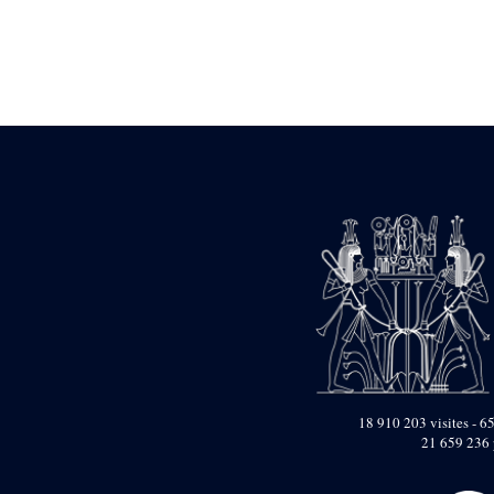
Statue d’un roi
agenouillé présentant
une table d’offrandes de
Séthi II
Statue porte-
enseigne de Séthi II
Statue porte-
enseigne de Séthi II
Stèle de la campagne
nubienne de
Psammétique II
Objets découverts
Zone des Pylônes
Centraux
e
III
pylône
« Porte » de Ramsès
IX
e
IV
pylône
18 910 203 visites - 65
e
Cour nord du IV
21 659 236 
pylône
e
Cour sud du IV