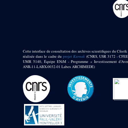
pylône
e
Cour axiale du V
pylône, avant-porte du
e
VI
pylône
e
VI
pylône
e
Cour axiale du VI
pylône
e
Cour nord du VI
pylône
Cette interface de consultation des archives scientifiques du Cfeetk 
e
Cour sud du VI
réalisée dans le cadre du
projet
Karnak
(CNRS, USR 3172 - CFEE
pylône
UMR 5140, Équipe ENiM - Programme « Investissement d’Aven
Objets découverts
ANR-11-LABX-0032-01 Labex ARCHIMEDE)
Zone Centrale du Temple
Chapelle de
Kamoutef
Chapelle de Philippe
Arrhidée
Portique du
sanctuaire de la barque
« Palais de Maât »