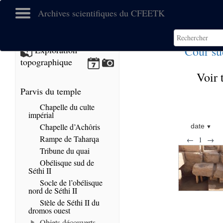
Archives scientifiques du CFEETK
Cour su
Exploration
topographique
Voir 
Parvis du temple
Chapelle du culte
impérial
Chapelle d’Achôris
date
Rampe de Taharqa
←
1
→
Tribune du quai
Obélisque sud de
Séthi II
Socle de l’obélisque
nord de Séthi II
Stèle de Séthi II du
dromos ouest
Objets découverts