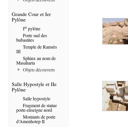
Grande Cour et Ier
Pylône
er
I
pylône
Porte sud des
bubastites
Temple de Ramsès
III
Sphinx au nom de
Masaharta
Objets découverts
Salle Hypostyle et IIe
Pylône
Salle hypostyle
Fragment de statue
porte-enseigne nord
Montants de porte
d’Amenhotep II