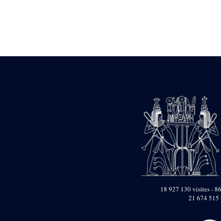
Statue d’un roi
agenouillé présentant
une table d’offrandes de
Séthi II
Statue porte-
enseigne de Séthi II
Statue porte-
enseigne de Séthi II
Stèle de la campagne
nubienne de
Psammétique II
Objets découverts
Zone des Pylônes
Centraux
e
III
pylône
« Porte » de Ramsès
IX
e
IV
pylône
18 927 130 visites - 86
e
Cour nord du IV
21 674 515 
pylône
e
Cour sud du IV