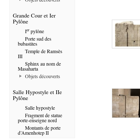
Grande Cour et Ier
Pylône
er
I
pylône
Porte sud des
bubastites
Temple de Ramsès
III
Sphinx au nom de
Masaharta
Objets découverts
Salle Hypostyle et IIe
Pylône
Salle hypostyle
Fragment de statue
porte-enseigne nord
Montants de porte
d’Amenhotep II