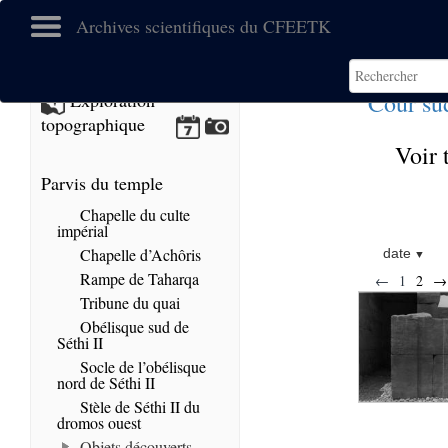
Archives scientifiques du CFEETK
Cour su
Exploration
topographique
Voir 
Parvis du temple
Chapelle du culte
impérial
Chapelle d’Achôris
date
Rampe de Taharqa
←
1
2
→
Tribune du quai
Obélisque sud de
Séthi II
Socle de l’obélisque
nord de Séthi II
Stèle de Séthi II du
dromos ouest
Objets découverts