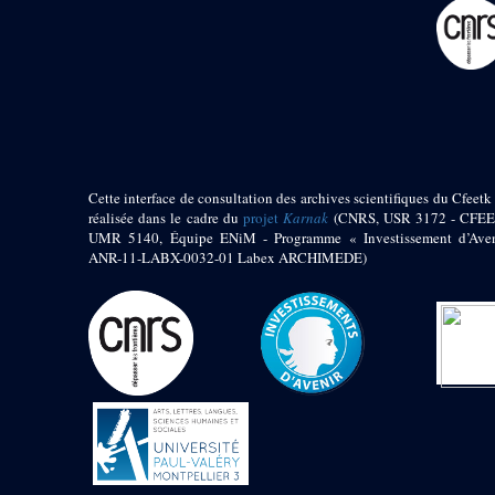
pylône
e
Cour axiale du V
pylône, avant-porte du
e
VI
pylône
e
VI
pylône
e
Cour axiale du VI
pylône
e
Cour nord du VI
pylône
Cette interface de consultation des archives scientifiques du Cfeetk 
e
Cour sud du VI
réalisée dans le cadre du
projet
Karnak
(CNRS, USR 3172 - CFEE
pylône
UMR 5140, Équipe ENiM - Programme « Investissement d’Aven
Objets découverts
ANR-11-LABX-0032-01 Labex ARCHIMEDE)
Zone Centrale du Temple
Chapelle de
Kamoutef
Chapelle de Philippe
Arrhidée
Portique du
sanctuaire de la barque
« Palais de Maât »