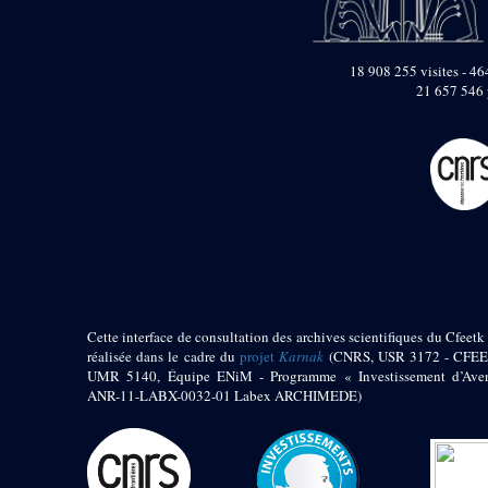
pylône
e
Cour axiale du V
pylône, avant-porte du
e
VI
pylône
18 908 255 visites - 464
e
21 657 546 
VI
pylône
e
Cour axiale du VI
pylône
e
Cour nord du VI
pylône
e
Cour sud du VI
pylône
Objets découverts
Zone Centrale du Temple
Cette interface de consultation des archives scientifiques du Cfeetk 
Chapelle de
Kamoutef
réalisée dans le cadre du
projet
Karnak
(CNRS, USR 3172 - CFEE
UMR 5140, Équipe ENiM - Programme « Investissement d’Aven
Chapelle de Philippe
ANR-11-LABX-0032-01 Labex ARCHIMEDE)
Arrhidée
Portique du
sanctuaire de la barque
« Palais de Maât »