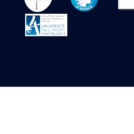
Objets découverts
Zone de l'Akhmenou
Salle des fêtes «
Heret-ib »
Autel de la salle
solaire
Base de statue
Base de statue de
Thoutmosis III
Base et pieds d’un
groupe statuaire
Fragment inférieur
de statue de Thoutmosis
III présentant un autel à
libation
Statue agenouillée
Table d’offrandes de
Thoutmosis III
Objets découverts