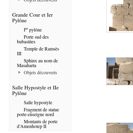
Grande Cour et Ier
Pylône
er
I
pylône
Porte sud des
bubastites
Temple de Ramsès
III
Sphinx au nom de
Masaharta
Objets découverts
Salle Hypostyle et IIe
Pylône
Salle hypostyle
Fragment de statue
porte-enseigne nord
Montants de porte
d’Amenhotep II