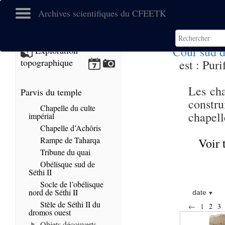
Archives scientifiques du CFEETK
Cour sud 
Exploration
topographique
est : Pur
Les cha
Parvis du temple
constr
Chapelle du culte
chapell
impérial
Chapelle d’Achôris
Rampe de Taharqa
Voir 
Tribune du quai
Obélisque sud de
Séthi II
Socle de l’obélisque
nord de Séthi II
date
Stèle de Séthi II du
←
1
2
3
dromos ouest
Objets découverts