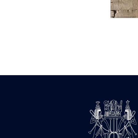
Statue d’un roi
agenouillé présentant
une table d’offrandes de
Séthi II
Statue porte-
enseigne de Séthi II
Statue porte-
enseigne de Séthi II
Stèle de la campagne
nubienne de
Psammétique II
Objets découverts
Zone des Pylônes
Centraux
e
III
pylône
« Porte » de Ramsès
IX
e
IV
pylône
e
Cour nord du IV
pylône
e
Cour sud du IV