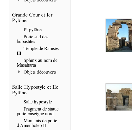
Grande Cour et Ier
Pylône
er
I
pylône
Porte sud des
bubastites
Temple de Ramsès
III
Sphinx au nom de
Masaharta
Objets découverts
Salle Hypostyle et IIe
Pylône
Salle hypostyle
Fragment de statue
porte-enseigne nord
Montants de porte
d’Amenhotep II