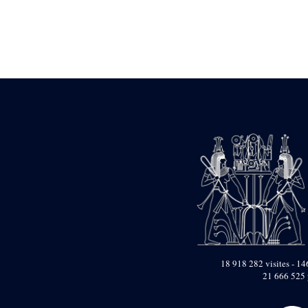
Statue d’un roi
agenouillé présentant
une table d’offrandes de
Séthi II
Statue porte-
enseigne de Séthi II
Statue porte-
enseigne de Séthi II
Stèle de la campagne
nubienne de
Psammétique II
Objets découverts
Zone des Pylônes
Centraux
e
III
pylône
« Porte » de Ramsès
IX
e
IV
pylône
18 918 282 visites - 146
e
Cour nord du IV
21 666 525 
pylône
e
Cour sud du IV