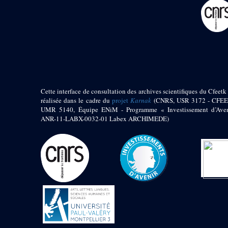
pylône
e
Cour axiale du V
pylône, avant-porte du
e
VI
pylône
e
VI
pylône
e
Cour axiale du VI
pylône
e
Cour nord du VI
pylône
Cette interface de consultation des archives scientifiques du Cfeetk 
e
Cour sud du VI
réalisée dans le cadre du
projet
Karnak
(CNRS, USR 3172 - CFEE
pylône
UMR 5140, Équipe ENiM - Programme « Investissement d’Aven
Objets découverts
ANR-11-LABX-0032-01 Labex ARCHIMEDE)
Zone Centrale du Temple
Chapelle de
Kamoutef
Chapelle de Philippe
Arrhidée
Portique du
sanctuaire de la barque
« Palais de Maât »