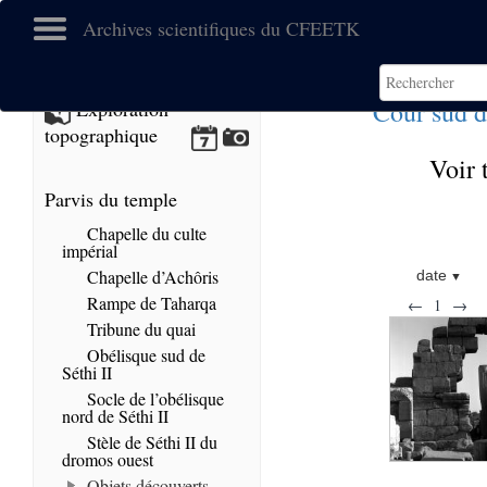
Archives scientifiques du CFEETK
Cour sud 
Exploration
topographique
Voir 
Parvis du temple
Chapelle du culte
impérial
Chapelle d’Achôris
date
Rampe de Taharqa
←
1
→
Tribune du quai
Obélisque sud de
Séthi II
Socle de l’obélisque
nord de Séthi II
Stèle de Séthi II du
dromos ouest
Objets découverts