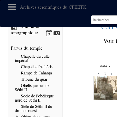
Archives scientifiques du CFEETK
Cour 
Exploration
topographique
Voir 
Parvis du temple
Chapelle du culte
impérial
Chapelle d’Achôris
date
Rampe de Taharqa
←
1
→
Tribune du quai
Obélisque sud de
Séthi II
Socle de l’obélisque
nord de Séthi II
Stèle de Séthi II du
dromos ouest
Objets découverts