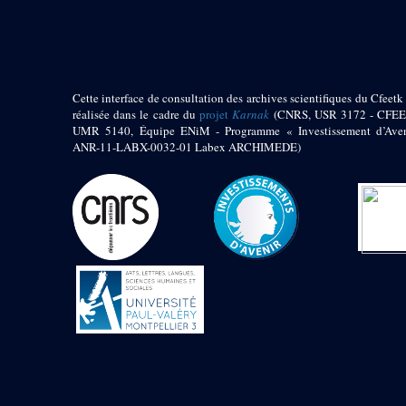
pylône
e
Cour axiale du V
pylône, avant-porte du
e
VI
pylône
e
VI
pylône
e
Cour axiale du VI
Cette interface de consultation des archives scientifiques du Cfeetk 
pylône
réalisée dans le cadre du
projet
Karnak
(CNRS, USR 3172 - CFEE
UMR 5140, Équipe ENiM - Programme « Investissement d’Aven
e
Cour nord du VI
ANR-11-LABX-0032-01 Labex ARCHIMEDE)
pylône
e
Cour sud du VI
pylône
Objets découverts
Zone Centrale du Temple
Chapelle de
Kamoutef
Chapelle de Philippe
Arrhidée
Portique du
sanctuaire de la barque
« Palais de Maât »