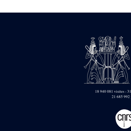
Statue d’un roi
agenouillé présentant
une table d’offrandes de
Séthi II
Statue porte-
enseigne de Séthi II
Statue porte-
enseigne de Séthi II
Stèle de la campagne
nubienne de
Psammétique II
Objets découverts
Zone des Pylônes
Centraux
e
III
pylône
18 940 081 visites - 31
21 685 992 
« Porte » de Ramsès
IX
e
IV
pylône
e
Cour nord du IV
pylône
e
Cour sud du IV