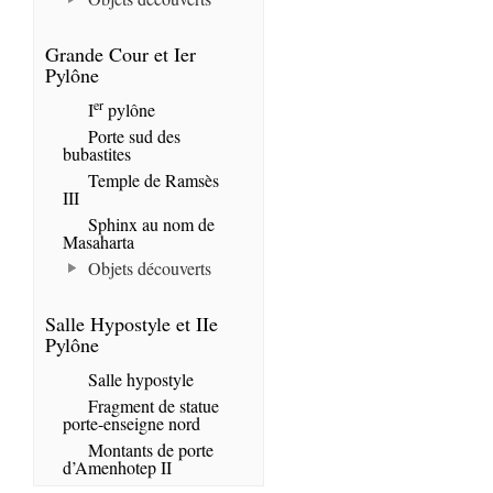
Grande Cour et Ier
Pylône
er
I
pylône
Porte sud des
bubastites
Temple de Ramsès
III
Sphinx au nom de
Masaharta
Objets découverts
Salle Hypostyle et IIe
Pylône
Salle hypostyle
Fragment de statue
porte-enseigne nord
Montants de porte
d’Amenhotep II