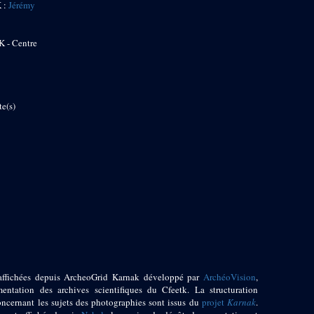
K :
Jérémy
K - Centre
te(s)
affichées depuis ArcheoGrid Karnak développé par
ArchéoVision
,
entation des archives scientifiques du Cfeetk. La structuration
oncernant les sujets des photographies sont issus du
projet
Karnak
.