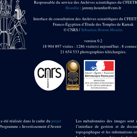
Responsable du service des Archives scientifiques du CFEET
Hourdin
: jeremy.hourdin@cnrs.fr
Interface de consultation des Archives scientifiques du CFEET
Franco-Égyptien d’Étude des Temples de Karnak
© CNRS /
Sébastien Biston-Moulin
version 0.2
18 904 897 visites - 1286 visite(s) aujourd'hui - 8 connec
21 654 533 photographies téléchargées.
 a été réalisée dans le cadre du
projet
Les métadonnées des images sont 
ogramme « Investissement d’Avenir
l’interface de gestion et de docum
topographique et les informations c