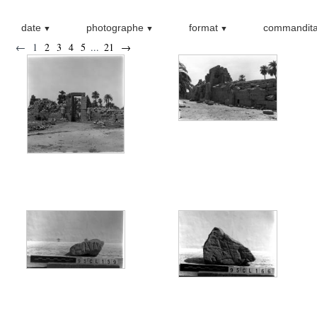
date
photographe
format
commandita
←
1
2
3
4
5
...
21
→