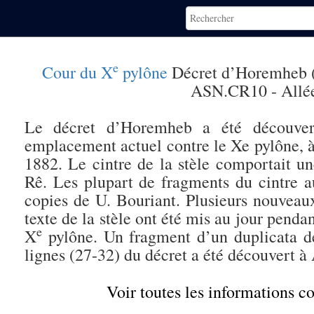
e
Cour du X
pylône
Décret d’Horemheb 
ASN.CR10 - Allée 
Le décret d’Horemheb a été découve
emplacement actuel contre le Xe pylône, à
1882. Le cintre de la stèle comportait u
Rê. Les plupart de fragments du cintre a
copies de U. Bouriant. Plusieurs nouveaux
texte de la stèle ont été mis au jour pend
e
X
pylône. Un fragment d’un duplicata de 
lignes (27-32) du décret a été découvert à
Voir toutes les informations 