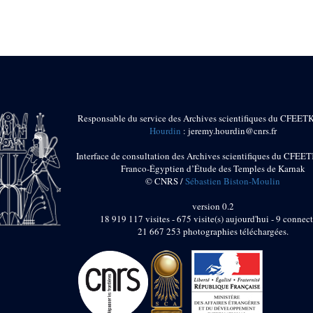
Responsable du service des Archives scientifiques du CFEET
Hourdin
: jeremy.hourdin@cnrs.fr
Interface de consultation des Archives scientifiques du CFEET
Franco-Égyptien d’Étude des Temples de Karnak
© CNRS /
Sébastien Biston-Moulin
version 0.2
18 919 117 visites - 675 visite(s) aujourd'hui - 9 connect
21 667 253 photographies téléchargées.