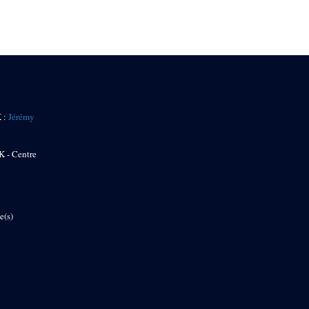
K :
Jérémy
K - Centre
e(s)