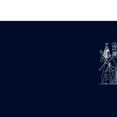
Zone des Pylônes Centraux
e
III
pylône
« Porte » de Ramsès IX
e
IV
pylône
e
Cour nord du IV
pylône
e
Cour sud du IV
pylône
e
Cour axiale du V
pylône, avant-
e
porte du VI
pylône
e
VI
pylône
e
Cour axiale du VI
pylône
e
Cour nord du VI
pylône
e
Cour sud du VI
pylône
Objets découverts
Zone Centrale du Temple
Chapelle de Kamoutef
Chapelle de Philippe Arrhidée
Portique du sanctuaire de la