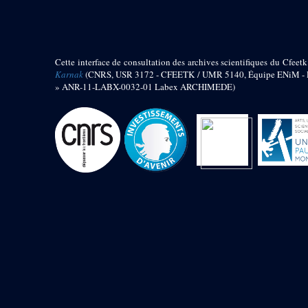
barque
« Palais de Maât »
Objets découverts
Cette interface de consultation des archives scientifiques du Cfeetk
Zone de l'Akhmenou
Karnak
(CNRS, USR 3172 - CFEETK / UMR 5140, Équipe ENiM - Pr
» ANR-11-LABX-0032-01 Labex ARCHIMEDE)
Salle des fêtes « Heret-ib »
Autel de la salle solaire
Base de statue
Base de statue de Thoutmosis III
Base et pieds d’un groupe
statuaire
Fragment inférieur de statue de
Thoutmosis III présentant un autel à
libation
Statue agenouillée
Table d’offrandes de Thoutmosis
III
Objets découverts
Mur extérieur de Thoutmosis III