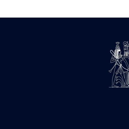
Zone des Pylônes Centraux
e
III
pylône
« Porte » de Ramsès IX
e
IV
pylône
e
Cour nord du IV
pylône
e
Cour sud du IV
pylône
e
Cour axiale du V
pylône, avant-
e
porte du VI
pylône
e
VI
pylône
e
Cour axiale du VI
pylône
e
Cour nord du VI
pylône
e
Cour sud du VI
pylône
Objets découverts
Zone Centrale du Temple
Chapelle de Kamoutef
Chapelle de Philippe Arrhidée
Portique du sanctuaire de la