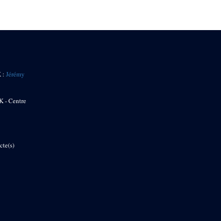
K :
Jérémy
K - Centre
cte(s)