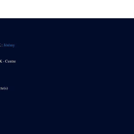
K :
Jérémy
K - Centre
te(s)