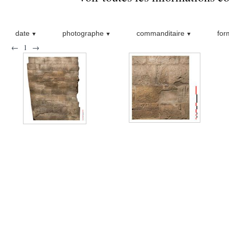
date
photographe
commanditaire
for
←
1
→