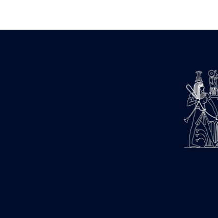
Zone des Pylônes Centraux
e
III
pylône
« Porte » de Ramsès IX
e
IV
pylône
e
Cour nord du IV
pylône
e
Cour sud du IV
pylône
e
Cour axiale du V
pylône, avant-
e
porte du VI
pylône
e
VI
pylône
e
Cour axiale du VI
pylône
e
Cour nord du VI
pylône
e
Cour sud du VI
pylône
Objets découverts
Zone Centrale du Temple
Chapelle de Kamoutef
Chapelle de Philippe Arrhidée
Portique du sanctuaire de la