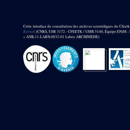
barque
« Palais de Maât »
Objets découverts
Cette interface de consultation des archives scientifiques du Cfeetk
Zone de l'Akhmenou
Karnak
(CNRS, USR 3172 - CFEETK / UMR 5140, Équipe ENiM - Pr
» ANR-11-LABX-0032-01 Labex ARCHIMEDE)
Salle des fêtes « Heret-ib »
Autel de la salle solaire
Base de statue
Base de statue de Thoutmosis III
Base et pieds d’un groupe
statuaire
Fragment inférieur de statue de
Thoutmosis III présentant un autel à
libation
Statue agenouillée
Table d’offrandes de Thoutmosis
III
Objets découverts
Mur extérieur de Thoutmosis III