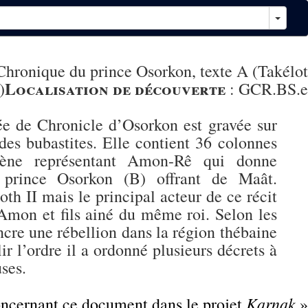
hronique du prince Osorkon, texte A (Takélot
Localisation de découverte
)
:
GCR.BS.e
ée de Chronicle d’Osorkon est gravée sur
 des bubastites. Elle contient 36 colonnes
cène représentant Amon-Rê qui donne
e prince Osorkon (B) offrant de Maât.
oth II mais le principal acteur de ce récit
’Amon et fils ainé du même roi. Selon les
cre une rébellion dans la région thébaine
r l’ordre il a ordonné plusieurs décrets à
uses.
Karnak
concernant ce document dans le projet
»