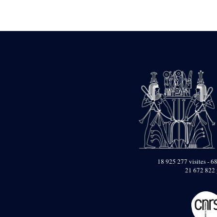
Statue d’un roi
agenouillé présentant
une table d’offrandes de
Séthi II
Statue porte-
enseigne de Séthi II
Statue porte-
enseigne de Séthi II
Stèle de la campagne
nubienne de
Psammétique II
Objets découverts
Zone des Pylônes
Centraux
e
III
pylône
« Porte » de Ramsès
18 925 277 visites - 68
IX
21 672 822 
e
IV
pylône
e
Cour nord du IV
pylône
e
Cour sud du IV