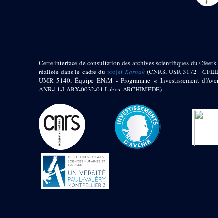
pylône
e
Cour axiale du V
pylône, avant-porte du
e
VI
pylône
e
VI
pylône
e
Cour axiale du VI
pylône
Cette interface de consultation des archives scientifiques du Cfeetk 
e
réalisée dans le cadre du
projet
Karnak
(CNRS, USR 3172 - CFEE
Cour nord du VI
pylône
UMR 5140, Équipe ENiM - Programme « Investissement d’Aven
ANR-11-LABX-0032-01 Labex ARCHIMEDE)
e
Cour sud du VI
pylône
Objets découverts
Zone Centrale du Temple
Chapelle de
Kamoutef
Chapelle de Philippe
Arrhidée
Portique du
sanctuaire de la barque
« Palais de Maât »