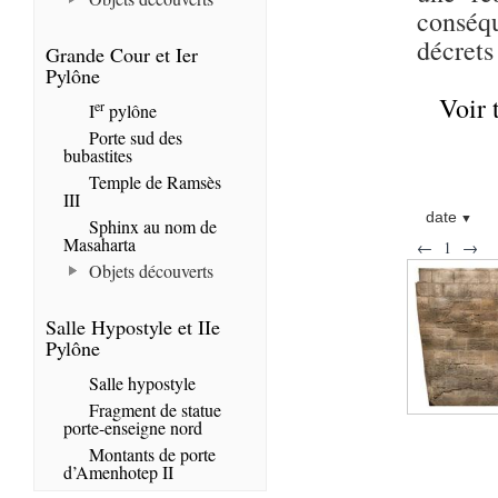
conséqu
décrets
Grande Cour et Ier
Pylône
Voir 
er
I
pylône
Porte sud des
bubastites
Temple de Ramsès
III
date
Sphinx au nom de
Masaharta
←
1
→
Objets découverts
Salle Hypostyle et IIe
Pylône
Salle hypostyle
Fragment de statue
porte-enseigne nord
Montants de porte
d’Amenhotep II