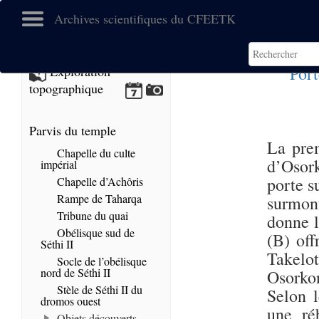
Archives scientifiques du CFEETK
Port
Exploration
topographique
Parvis du temple
La prem
Chapelle du culte
d’Osork
impérial
porte s
Chapelle d’Achôris
Rampe de Taharqa
surmon
Tribune du quai
donne l
Obélisque sud de
(B) off
Séthi II
Takelot
Socle de l’obélisque
nord de Séthi II
Osorkon
Stèle de Séthi II du
Selon 
dromos ouest
une ré
Objets découverts