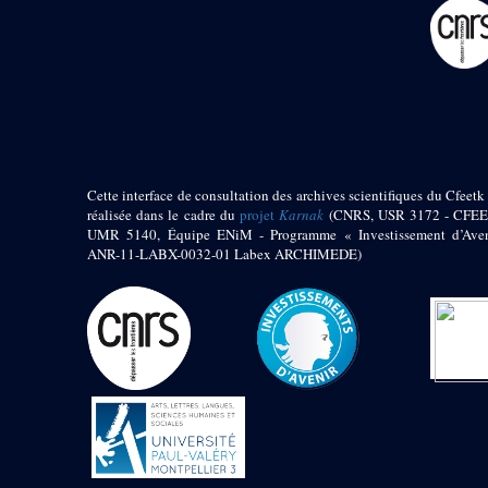
pylône
e
Cour axiale du V
pylône, avant-porte du
e
VI
pylône
e
VI
pylône
e
Cour axiale du VI
pylône
e
Cour nord du VI
pylône
Cette interface de consultation des archives scientifiques du Cfeetk 
e
Cour sud du VI
réalisée dans le cadre du
projet
Karnak
(CNRS, USR 3172 - CFEE
pylône
UMR 5140, Équipe ENiM - Programme « Investissement d’Aven
Objets découverts
ANR-11-LABX-0032-01 Labex ARCHIMEDE)
Zone Centrale du Temple
Chapelle de
Kamoutef
Chapelle de Philippe
Arrhidée
Portique du
sanctuaire de la barque
« Palais de Maât »