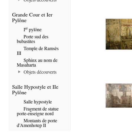
Grande Cour et Ier
Pylône
er
I
pylône
Porte sud des
bubastites
Temple de Ramsès
III
Sphinx au nom de
Masaharta
Objets découverts
Salle Hypostyle et IIe
Pylône
Salle hypostyle
Fragment de statue
porte-enseigne nord
Montants de porte
d’Amenhotep II