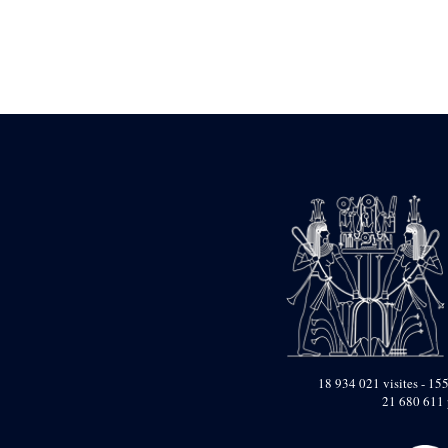
Statue d’un roi
agenouillé présentant
une table d’offrandes de
Séthi II
Statue porte-
enseigne de Séthi II
Statue porte-
enseigne de Séthi II
Stèle de la campagne
nubienne de
Psammétique II
Objets découverts
Zone des Pylônes
Centraux
e
III
pylône
« Porte » de Ramsès
IX
e
IV
pylône
18 934 021 visites - 155
e
Cour nord du IV
21 680 611 
pylône
e
Cour sud du IV