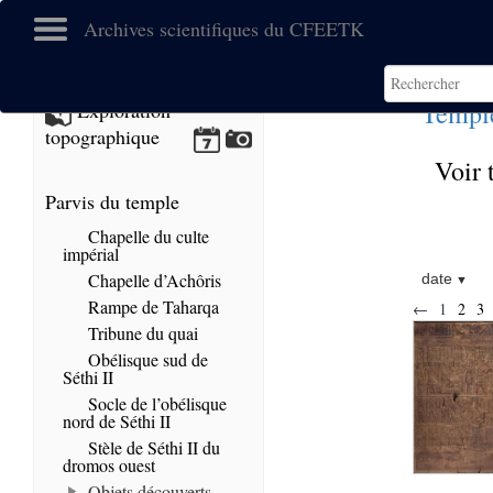
Archives scientifiques du CFEETK
Templ
Exploration
topographique
Voir 
Parvis du temple
Chapelle du culte
impérial
Chapelle d’Achôris
date
Rampe de Taharqa
←
1
2
3
Tribune du quai
Obélisque sud de
Séthi II
Socle de l’obélisque
nord de Séthi II
Stèle de Séthi II du
dromos ouest
Objets découverts