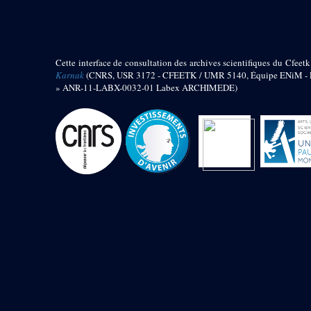
barque
« Palais de Maât »
Objets découverts
Cette interface de consultation des archives scientifiques du Cfeetk
Zone de l'Akhmenou
Karnak
(CNRS, USR 3172 - CFEETK / UMR 5140, Équipe ENiM - Pr
» ANR-11-LABX-0032-01 Labex ARCHIMEDE)
Salle des fêtes « Heret-ib »
Autel de la salle solaire
Base de statue
Base de statue de Thoutmosis III
Base et pieds d’un groupe
statuaire
Fragment inférieur de statue de
Thoutmosis III présentant un autel à
libation
Statue agenouillée
Table d’offrandes de Thoutmosis
III
Objets découverts
Mur extérieur de Thoutmosis III