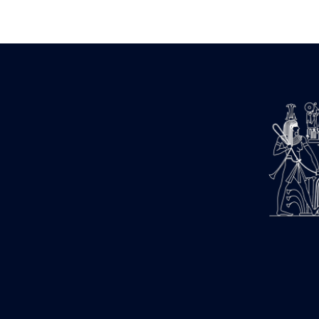
Zone des Pylônes Centraux
e
III
pylône
« Porte » de Ramsès IX
e
IV
pylône
e
Cour nord du IV
pylône
e
Cour sud du IV
pylône
e
Cour axiale du V
pylône, avant-
e
porte du VI
pylône
e
VI
pylône
e
Cour axiale du VI
pylône
e
Cour nord du VI
pylône
e
Cour sud du VI
pylône
Objets découverts
Zone Centrale du Temple
Chapelle de Kamoutef
Chapelle de Philippe Arrhidée
Portique du sanctuaire de la