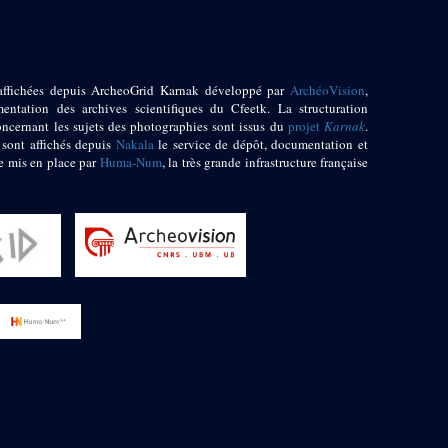
affichées depuis ArcheoGrid Karnak développé par
ArchéoVision
,
entation des archives scientifiques du Cfeetk. La structuration
oncernant les sujets des photographies sont issus du
projet
Karnak
.
 sont affichés depuis
Nakala
le service de dépôt, documentation et
e mis en place par
Huma-Num
, la très grande infrastructure française