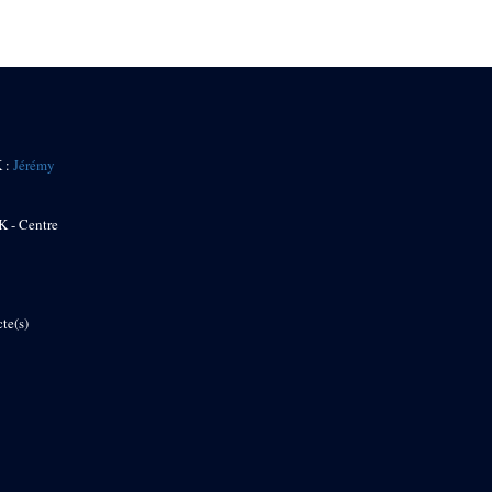
K :
Jérémy
K - Centre
te(s)