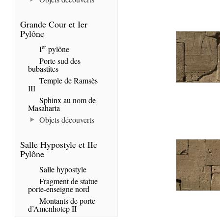
Grande Cour et Ier
Pylône
er
I
pylône
Porte sud des
bubastites
Temple de Ramsès
III
Sphinx au nom de
Masaharta
Objets découverts
Salle Hypostyle et IIe
Pylône
Salle hypostyle
Fragment de statue
porte-enseigne nord
Montants de porte
d’Amenhotep II