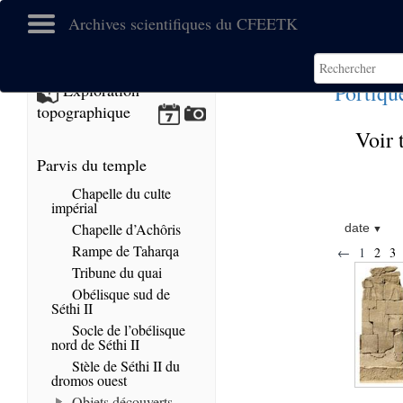
Archives scientifiques du CFEETK
Portiqu
Exploration
topographique
Voir 
Parvis du temple
Chapelle du culte
impérial
Chapelle d’Achôris
date
Rampe de Taharqa
←
1
2
3
Tribune du quai
Obélisque sud de
Séthi II
Socle de l’obélisque
nord de Séthi II
Stèle de Séthi II du
dromos ouest
Objets découverts