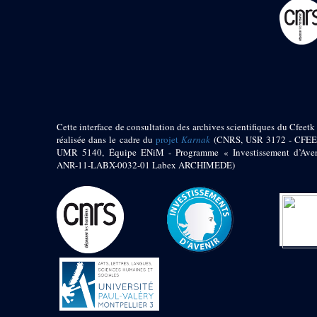
pylône
e
Cour axiale du V
pylône, avant-porte du
e
VI
pylône
e
VI
pylône
e
Cour axiale du VI
pylône
e
Cour nord du VI
pylône
Cette interface de consultation des archives scientifiques du Cfeetk 
e
Cour sud du VI
réalisée dans le cadre du
projet
Karnak
(CNRS, USR 3172 - CFEE
pylône
UMR 5140, Équipe ENiM - Programme « Investissement d’Aven
Objets découverts
ANR-11-LABX-0032-01 Labex ARCHIMEDE)
Zone Centrale du Temple
Chapelle de
Kamoutef
Chapelle de Philippe
Arrhidée
Portique du
sanctuaire de la barque
« Palais de Maât »