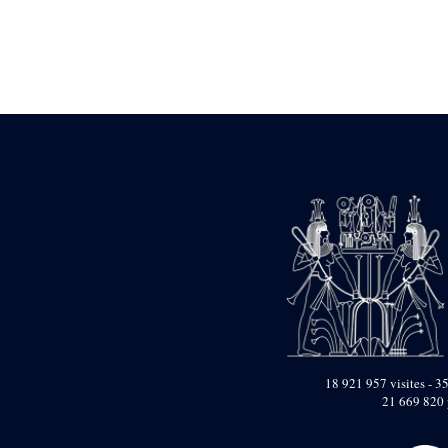
Statue d’un roi
agenouillé présentant
une table d’offrandes de
Séthi II
Statue porte-
enseigne de Séthi II
Statue porte-
enseigne de Séthi II
Stèle de la campagne
nubienne de
Psammétique II
Objets découverts
Zone des Pylônes
Centraux
e
III
pylône
« Porte » de Ramsès
IX
e
IV
pylône
18 921 957 visites - 35
e
Cour nord du IV
21 669 820 
pylône
e
Cour sud du IV