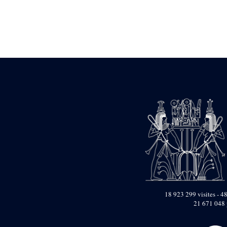
Statue d’un roi
agenouillé présentant
une table d’offrandes de
Séthi II
Statue porte-
enseigne de Séthi II
Statue porte-
enseigne de Séthi II
Stèle de la campagne
nubienne de
Psammétique II
Objets découverts
Zone des Pylônes
Centraux
e
III
pylône
« Porte » de Ramsès
IX
e
IV
pylône
18 923 299 visites - 48
e
Cour nord du IV
21 671 048 
pylône
e
Cour sud du IV