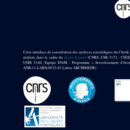
pylône
e
Cour axiale du V
pylône, avant-porte du
e
VI
pylône
e
VI
pylône
e
Cour axiale du VI
pylône
e
Cour nord du VI
pylône
Cette interface de consultation des archives scientifiques du Cfeetk 
e
Cour sud du VI
réalisée dans le cadre du
projet
Karnak
(CNRS, USR 3172 - CFEE
pylône
UMR 5140, Équipe ENiM - Programme « Investissement d’Aven
Objets découverts
ANR-11-LABX-0032-01 Labex ARCHIMEDE)
Zone Centrale du Temple
Chapelle de
Kamoutef
Chapelle de Philippe
Arrhidée
Portique du
sanctuaire de la barque
« Palais de Maât »