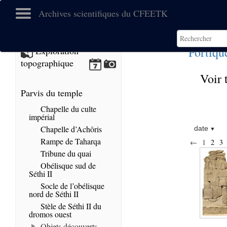
Archives scientifiques du CFEETK
Portiqu
Exploration
topographique
Voir 
Parvis du temple
Chapelle du culte
impérial
Chapelle d’Achôris
date
Rampe de Taharqa
←
1
2
3
Tribune du quai
Obélisque sud de
Séthi II
Socle de l’obélisque
nord de Séthi II
Stèle de Séthi II du
dromos ouest
Objets découverts