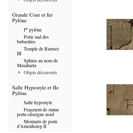
Grande Cour et Ier
Pylône
er
I
pylône
Porte sud des
bubastites
Temple de Ramsès
III
Sphinx au nom de
Masaharta
Objets découverts
Salle Hypostyle et IIe
Pylône
Salle hypostyle
Fragment de statue
porte-enseigne nord
Montants de porte
d’Amenhotep II