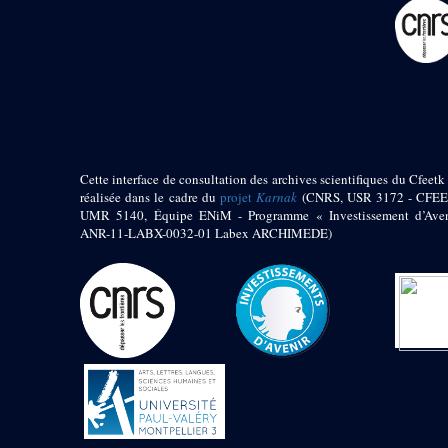
pylône
e
Cour axiale du V
pylône, avant-porte du
e
VI
pylône
e
VI
pylône
e
Cour axiale du VI
pylône
e
Cour nord du VI
pylône
Cette interface de consultation des archives scientifiques du Cfeetk 
e
Cour sud du VI
réalisée dans le cadre du
projet
Karnak
(CNRS, USR 3172 - CFEE
pylône
UMR 5140, Équipe ENiM - Programme « Investissement d’Aven
Objets découverts
ANR-11-LABX-0032-01 Labex ARCHIMEDE)
Zone Centrale du Temple
Chapelle de
Kamoutef
Chapelle de Philippe
Arrhidée
Portique du
sanctuaire de la barque
« Palais de Maât »