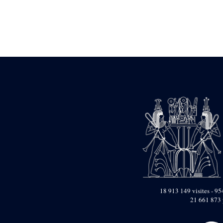
Statue d’un roi
agenouillé présentant
une table d’offrandes de
Séthi II
Statue porte-
enseigne de Séthi II
Statue porte-
enseigne de Séthi II
Stèle de la campagne
nubienne de
Psammétique II
Objets découverts
Zone des Pylônes
Centraux
e
III
pylône
« Porte » de Ramsès
IX
e
IV
pylône
18 913 149 visites - 954
e
Cour nord du IV
21 661 873 
pylône
e
Cour sud du IV