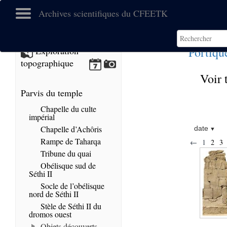
Archives scientifiques du CFEETK
Portiqu
Exploration
topographique
Voir 
Parvis du temple
Chapelle du culte
impérial
Chapelle d’Achôris
date
Rampe de Taharqa
←
1
2
3
Tribune du quai
Obélisque sud de
Séthi II
Socle de l’obélisque
nord de Séthi II
Stèle de Séthi II du
dromos ouest
Objets découverts