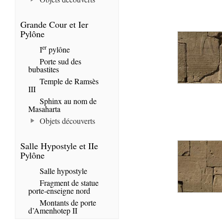
Grande Cour et Ier
Pylône
er
I
pylône
Porte sud des
bubastites
Temple de Ramsès
III
Sphinx au nom de
Masaharta
Objets découverts
Salle Hypostyle et IIe
Pylône
Salle hypostyle
Fragment de statue
porte-enseigne nord
Montants de porte
d’Amenhotep II