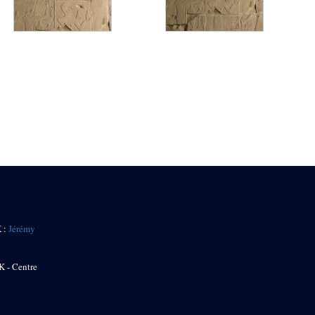
K :
Jérémy
K - Centre