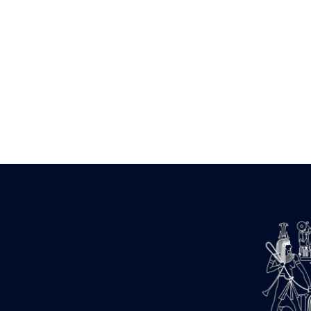
Zone des Pylônes Centraux
e
III
pylône
« Porte » de Ramsès IX
e
IV
pylône
e
Cour nord du IV
pylône
e
Cour sud du IV
pylône
e
Cour axiale du V
pylône, avant-
e
porte du VI
pylône
e
VI
pylône
e
Cour axiale du VI
pylône
e
Cour nord du VI
pylône
e
Cour sud du VI
pylône
Objets découverts
Zone Centrale du Temple
Chapelle de Kamoutef
Chapelle de Philippe Arrhidée
Portique du sanctuaire de la