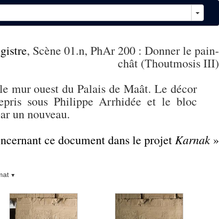
gistre
, Scène 01.n, PhAr 200 : Donner le pain-
chât (Thoutmosis III)
 le mur ouest du Palais de Maât. Le décor
epris sous Philippe Arrhidée et le bloc
par un nouveau.
Karnak
concernant ce document dans le projet
»
mat