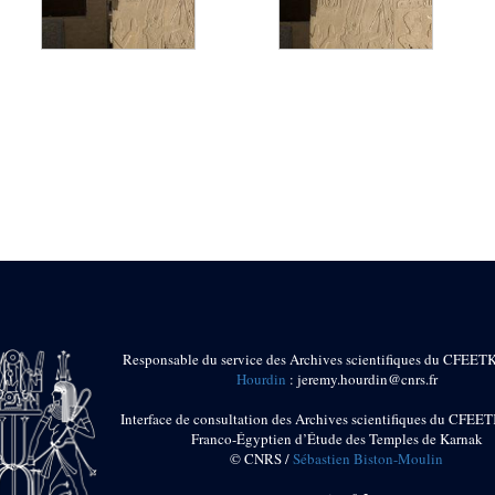
Responsable du service des Archives scientifiques du CFEET
Hourdin
: jeremy.hourdin@cnrs.fr
Interface de consultation des Archives scientifiques du CFEET
Franco-Égyptien d’Étude des Temples de Karnak
© CNRS /
Sébastien Biston-Moulin