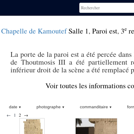
e
Chapelle de Kamoutef
Salle 1
,
Paroi est
,
3
re
La porte de la paroi est a été percée dans
de Thoutmosis III a été partiellement r
inférieur droit de la scène a été remplacé 
Voir toutes les informations 
date
photographe
commanditaire
for
←
1
2
→