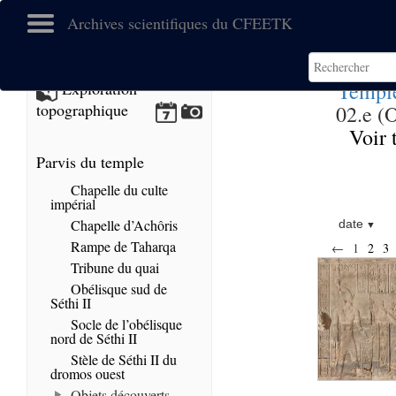
Archives scientifiques du CFEETK
Templ
Exploration
topographique
02.e (O
Voir 
Parvis du temple
Chapelle du culte
impérial
Chapelle d’Achôris
date
Rampe de Taharqa
←
1
2
3
Tribune du quai
Obélisque sud de
Séthi II
Socle de l’obélisque
nord de Séthi II
Stèle de Séthi II du
dromos ouest
Objets découverts