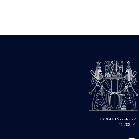
Statue d’un roi
agenouillé présentant
une table d’offrandes de
Séthi II
Statue porte-
enseigne de Séthi II
Statue porte-
enseigne de Séthi II
Stèle de la campagne
nubienne de
Psammétique II
Objets découverts
Zone des Pylônes
Centraux
e
III
pylône
« Porte » de Ramsès
IX
e
IV
pylône
18 964 015 visites - 271
e
Cour nord du IV
21 708 169 
pylône
e
Cour sud du IV