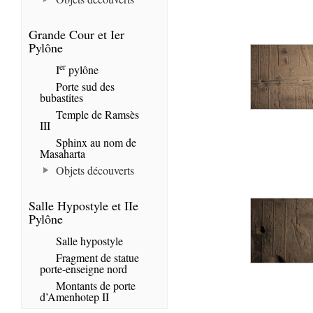
Grande Cour et Ier
Pylône
er
I
pylône
Porte sud des
bubastites
Temple de Ramsès
III
Sphinx au nom de
Masaharta
Objets découverts
Salle Hypostyle et IIe
Pylône
Salle hypostyle
Fragment de statue
porte-enseigne nord
Montants de porte
d’Amenhotep II