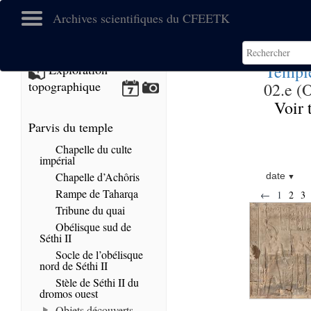
Archives scientifiques du CFEETK
Templ
Exploration
topographique
02.e (O
Voir 
Parvis du temple
Chapelle du culte
impérial
Chapelle d’Achôris
date
Rampe de Taharqa
←
1
2
3
Tribune du quai
Obélisque sud de
Séthi II
Socle de l’obélisque
nord de Séthi II
Stèle de Séthi II du
dromos ouest
Objets découverts