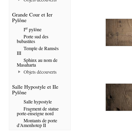
Grande Cour et Ier
Pylône
er
I
pylône
Porte sud des
bubastites
Temple de Ramsès
III
Sphinx au nom de
Masaharta
Objets découverts
Salle Hypostyle et IIe
Pylône
Salle hypostyle
Fragment de statue
porte-enseigne nord
Montants de porte
d’Amenhotep II