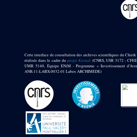
pylône
e
Cour axiale du V
pylône, avant-porte du
e
VI
pylône
e
VI
pylône
e
Cour axiale du VI
pylône
e
Cour nord du VI
pylône
Cette interface de consultation des archives scientifiques du Cfeetk 
e
Cour sud du VI
réalisée dans le cadre du
projet
Karnak
(CNRS, USR 3172 - CFEE
pylône
UMR 5140, Équipe ENiM - Programme « Investissement d’Aven
Objets découverts
ANR-11-LABX-0032-01 Labex ARCHIMEDE)
Zone Centrale du Temple
Chapelle de
Kamoutef
Chapelle de Philippe
Arrhidée
Portique du
sanctuaire de la barque
« Palais de Maât »