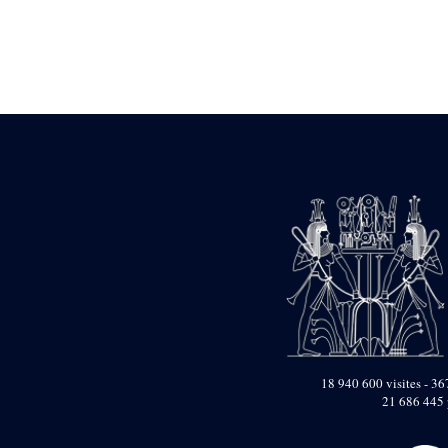
Statue d’un roi
agenouillé présentant
une table d’offrandes de
Séthi II
Statue porte-
enseigne de Séthi II
Statue porte-
enseigne de Séthi II
Stèle de la campagne
nubienne de
Psammétique II
Objets découverts
Zone des Pylônes
Centraux
e
III
pylône
« Porte » de Ramsès
IX
e
IV
pylône
18 940 600 visites - 367
e
Cour nord du IV
21 686 445 
pylône
e
Cour sud du IV