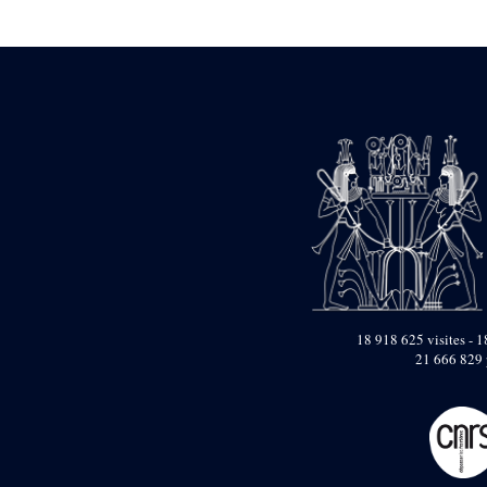
Statue d’un roi
agenouillé présentant
une table d’offrandes de
Séthi II
Statue porte-
enseigne de Séthi II
Statue porte-
enseigne de Séthi II
Stèle de la campagne
nubienne de
Psammétique II
Objets découverts
Zone des Pylônes
Centraux
e
III
pylône
18 918 625 visites - 1
21 666 829 
« Porte » de Ramsès
IX
e
IV
pylône
e
Cour nord du IV
pylône
e
Cour sud du IV