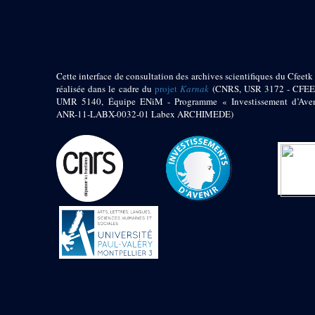
pylône
e
Cour axiale du V
pylône, avant-porte du
e
VI
pylône
e
VI
pylône
e
Cour axiale du VI
Cette interface de consultation des archives scientifiques du Cfeetk 
pylône
réalisée dans le cadre du
projet
Karnak
(CNRS, USR 3172 - CFEE
UMR 5140, Équipe ENiM - Programme « Investissement d’Aven
e
Cour nord du VI
ANR-11-LABX-0032-01 Labex ARCHIMEDE)
pylône
e
Cour sud du VI
pylône
Objets découverts
Zone Centrale du Temple
Chapelle de
Kamoutef
Chapelle de Philippe
Arrhidée
Portique du
sanctuaire de la barque
« Palais de Maât »