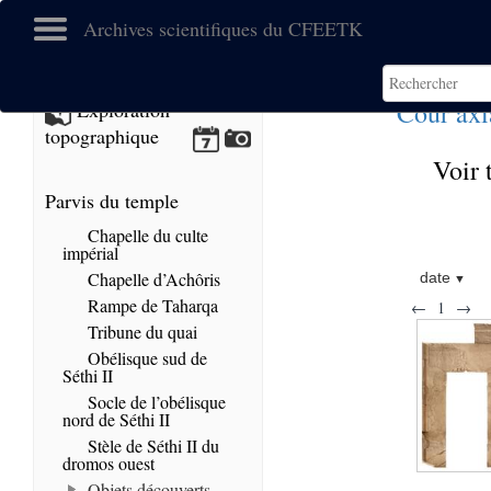
Archives scientifiques du CFEETK
Cour axi
Exploration
topographique
Voir 
Parvis du temple
Chapelle du culte
impérial
Chapelle d’Achôris
date
Rampe de Taharqa
←
1
→
Tribune du quai
Obélisque sud de
Séthi II
Socle de l’obélisque
nord de Séthi II
Stèle de Séthi II du
dromos ouest
Objets découverts