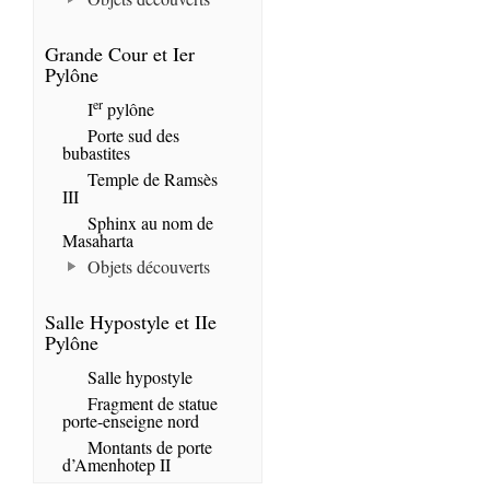
Grande Cour et Ier
Pylône
er
I
pylône
Porte sud des
bubastites
Temple de Ramsès
III
Sphinx au nom de
Masaharta
Objets découverts
Salle Hypostyle et IIe
Pylône
Salle hypostyle
Fragment de statue
porte-enseigne nord
Montants de porte
d’Amenhotep II