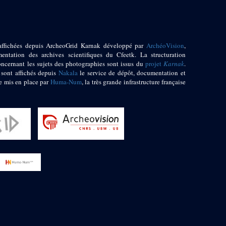
affichées depuis ArcheoGrid Karnak développé par
ArchéoVision
,
entation des archives scientifiques du Cfeetk. La structuration
oncernant les sujets des photographies sont issus du
projet
Karnak
.
 sont affichés depuis
Nakala
le service de dépôt, documentation et
e mis en place par
Huma-Num
, la très grande infrastructure française