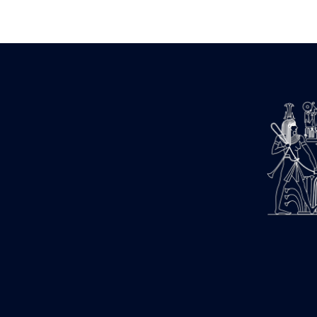
Zone des Pylônes Centraux
e
III
pylône
« Porte » de Ramsès IX
e
IV
pylône
e
Cour nord du IV
pylône
e
Cour sud du IV
pylône
e
Cour axiale du V
pylône, avant-
e
porte du VI
pylône
e
VI
pylône
e
Cour axiale du VI
pylône
e
Cour nord du VI
pylône
e
Cour sud du VI
pylône
Objets découverts
Zone Centrale du Temple
Chapelle de Kamoutef
Chapelle de Philippe Arrhidée
Portique du sanctuaire de la