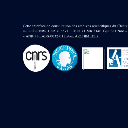
barque
« Palais de Maât »
Objets découverts
Cette interface de consultation des archives scientifiques du Cfeetk
Zone de l'Akhmenou
Karnak
(CNRS, USR 3172 - CFEETK / UMR 5140, Équipe ENiM - Pr
» ANR-11-LABX-0032-01 Labex ARCHIMEDE)
Salle des fêtes « Heret-ib »
Autel de la salle solaire
Base de statue
Base de statue de Thoutmosis III
Base et pieds d’un groupe
statuaire
Fragment inférieur de statue de
Thoutmosis III présentant un autel à
libation
Statue agenouillée
Table d’offrandes de Thoutmosis
III
Objets découverts
Mur extérieur de Thoutmosis III