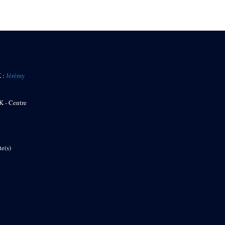
K :
Jérémy
K - Centre
te(s)