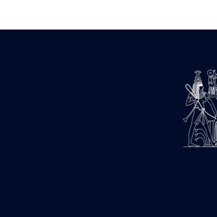
Zone des Pylônes Centraux
e
III
pylône
« Porte » de Ramsès IX
e
IV
pylône
e
Cour nord du IV
pylône
e
Cour sud du IV
pylône
e
Cour axiale du V
pylône, avant-
e
porte du VI
pylône
e
VI
pylône
e
Cour axiale du VI
pylône
e
Cour nord du VI
pylône
e
Cour sud du VI
pylône
Objets découverts
Zone Centrale du Temple
Chapelle de Kamoutef
Chapelle de Philippe Arrhidée
Portique du sanctuaire de la