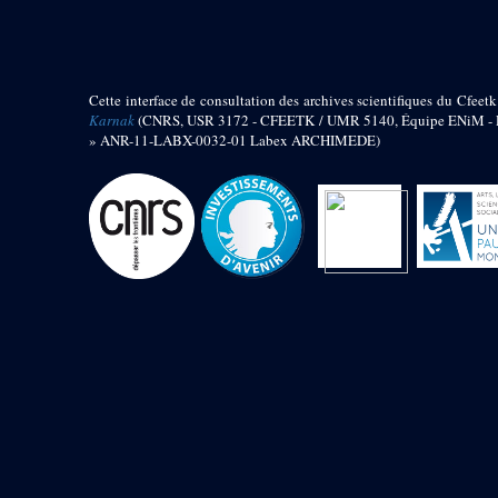
barque
« Palais de Maât »
Objets découverts
Cette interface de consultation des archives scientifiques du Cfeetk
Zone de l'Akhmenou
Karnak
(CNRS, USR 3172 - CFEETK / UMR 5140, Équipe ENiM - Pr
» ANR-11-LABX-0032-01 Labex ARCHIMEDE)
Salle des fêtes « Heret-ib »
Autel de la salle solaire
Base de statue
Base de statue de Thoutmosis III
Base et pieds d’un groupe
statuaire
Fragment inférieur de statue de
Thoutmosis III présentant un autel à
libation
Statue agenouillée
Table d’offrandes de Thoutmosis
III
Objets découverts
Mur extérieur de Thoutmosis III