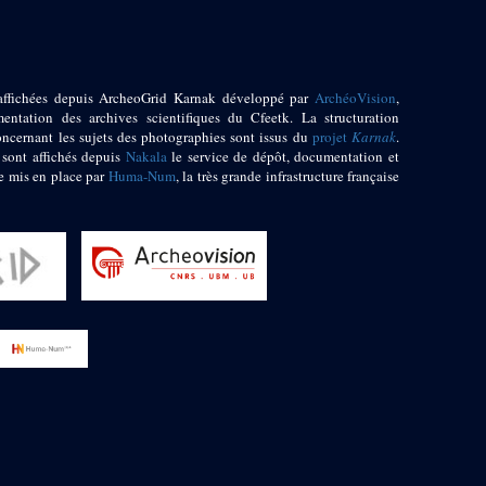
affichées depuis ArcheoGrid Karnak développé par
ArchéoVision
,
entation des archives scientifiques du Cfeetk. La structuration
oncernant les sujets des photographies sont issus du
projet
Karnak
.
 sont affichés depuis
Nakala
le service de dépôt, documentation et
e mis en place par
Huma-Num
, la très grande infrastructure française