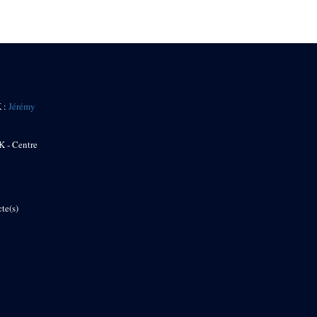
K :
Jérémy
K - Centre
te(s)