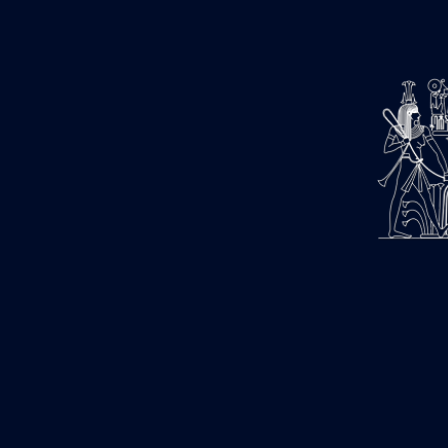
barque
« Palais de Maât »
Objets découverts
Zone de l'Akhmenou
Salle des fêtes « Heret-ib »
Autel de la salle solaire
Base de statue
Base de statue de Thoutmosis III
Base et pieds d’un groupe
statuaire
Fragment inférieur de statue de
Thoutmosis III présentant un autel à
libation
Statue agenouillée
Table d’offrandes de Thoutmosis
III
Objets découverts
Mur extérieur de Thoutmosis III