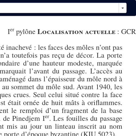
er
Localisation actuelle
I
pylône
:
GCR
té inachevé : les faces des môles n’ont pas
 n’a toutefois pas reçu de décor. La porte
condaire d’une hauteur modeste, marquée
marquait l’avant du passage. L’accès au
r aménagé dans l’épaisseur du môle nord à
ès au sommet du môle sud. Avant 1940, les
ues crues. Seul celui situé contre la face
st était ornée de huit mâts à oriflammes.
nt le remploi d’un fragment de la base
er
m de Pinedjem I
. Les fouilles du passage
t mis au jour un linteau inscrit au nom
e porte d’époque byzantine (KIU 5023).