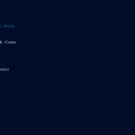
K :
Jérémy
K - Centre
cte(s)