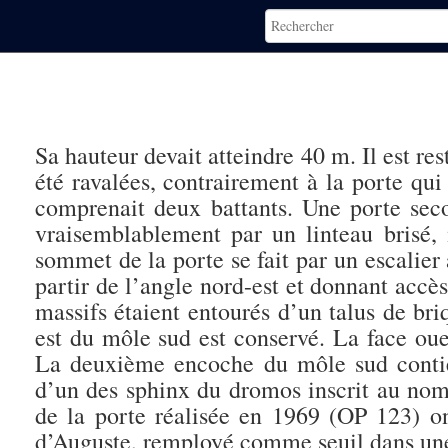
Sa hauteur devait atteindre 40 m. Il est res
été ravalées, contrairement à la porte qui
comprenait deux battants. Une porte se
vraisemblablement par un linteau brisé, 
sommet de la porte se fait par un escalie
partir de l’angle nord-est et donnant acc
massifs étaient entourés d’un talus de briq
est du môle sud est conservé. La face oue
La deuxième encoche du môle sud contie
d’un des sphinx du dromos inscrit au no
de la porte réalisée en 1969 (OP 123) on
d’Auguste, remployé comme seuil dans un