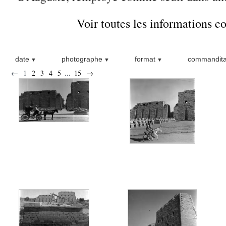
Voir toutes les informations 
date
photographe
format
commandita
←
1
2
3
4
5
...
15
→