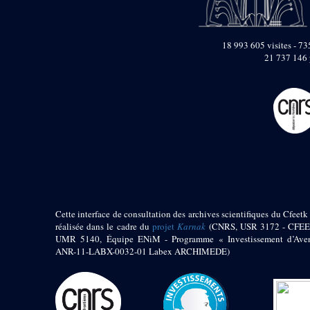
pylône
e
Cour axiale du V
pylône, avant-porte du
e
VI
pylône
18 993 605 visites - 735
e
21 737 146 
VI
pylône
e
Cour axiale du VI
pylône
e
Cour nord du VI
pylône
e
Cour sud du VI
pylône
Objets découverts
Zone Centrale du Temple
Cette interface de consultation des archives scientifiques du Cfeetk 
Chapelle de
Kamoutef
réalisée dans le cadre du
projet
Karnak
(CNRS, USR 3172 - CFEE
UMR 5140, Équipe ENiM - Programme « Investissement d’Aven
Chapelle de Philippe
ANR-11-LABX-0032-01 Labex ARCHIMEDE)
Arrhidée
Portique du
sanctuaire de la barque
« Palais de Maât »