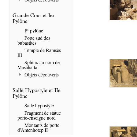
Grande Cour et Ier
Pylône
er
I
pylône
Porte sud des
bubastites
Temple de Ramsès
III
Sphinx au nom de
Masaharta
Objets découverts
Salle Hypostyle et IIe
Pylône
Salle hypostyle
Fragment de statue
porte-enseigne nord
Montants de porte
d’Amenhotep II