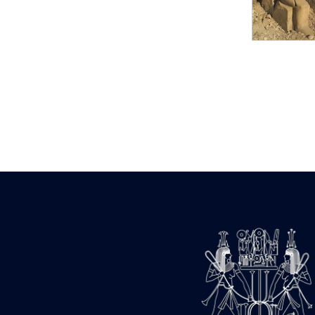
Statue d’un roi
agenouillé présentant
une table d’offrandes de
Séthi II
Statue porte-
enseigne de Séthi II
Statue porte-
enseigne de Séthi II
Stèle de la campagne
nubienne de
Psammétique II
Objets découverts
Zone des Pylônes
Centraux
e
III
pylône
« Porte » de Ramsès
IX
e
IV
pylône
e
Cour nord du IV
pylône
e
Cour sud du IV