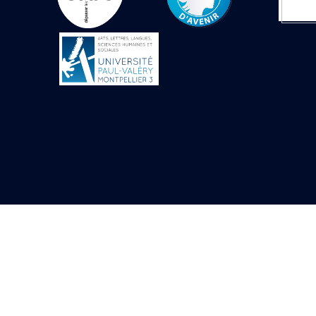
Objets découverts
Zone de l'Akhmenou
Salle des fêtes «
Heret-ib »
Autel de la salle
solaire
Base de statue
Base de statue de
Thoutmosis III
Base et pieds d’un
groupe statuaire
Fragment inférieur
de statue de Thoutmosis
III présentant un autel à
libation
Statue agenouillée
Table d’offrandes de
Thoutmosis III
Objets découverts