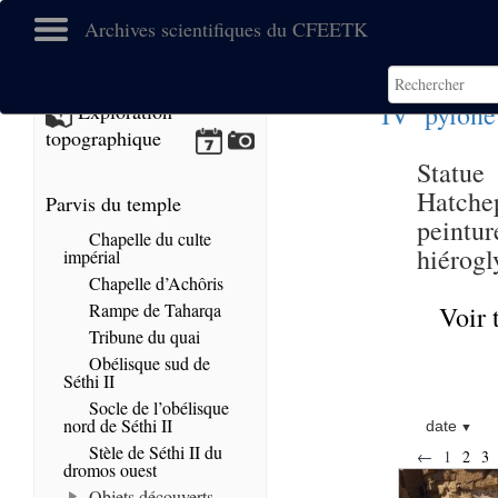
Archives scientifiques du CFEETK
e
IV
pylône
Exploration
topographique
Statu
Hatchep
Parvis du temple
peintur
Chapelle du culte
hiérogl
impérial
Chapelle d’Achôris
Rampe de Taharqa
Voir 
Tribune du quai
Obélisque sud de
Séthi II
Socle de l’obélisque
nord de Séthi II
date
Stèle de Séthi II du
←
1
2
3
dromos ouest
Objets découverts