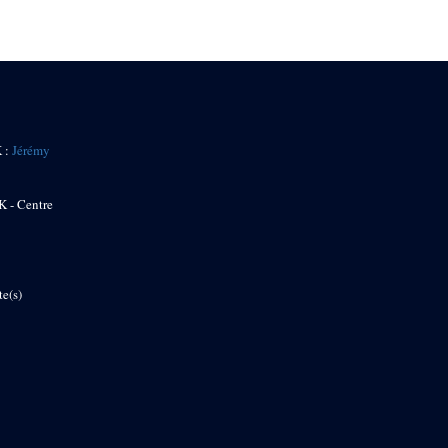
K :
Jérémy
K - Centre
te(s)