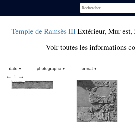
Temple de Ramsès III
Extérieur
,
Mur est
,
Voir toutes les informations 
date
photographe
format
←
1
→