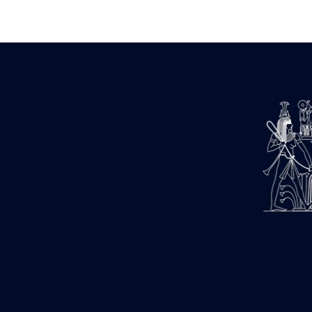
Zone des Pylônes Centraux
e
III
pylône
« Porte » de Ramsès IX
e
IV
pylône
e
Cour nord du IV
pylône
e
Cour sud du IV
pylône
e
Cour axiale du V
pylône, avant-
e
porte du VI
pylône
e
VI
pylône
e
Cour axiale du VI
pylône
e
Cour nord du VI
pylône
e
Cour sud du VI
pylône
Objets découverts
Zone Centrale du Temple
Chapelle de Kamoutef
Chapelle de Philippe Arrhidée
Portique du sanctuaire de la