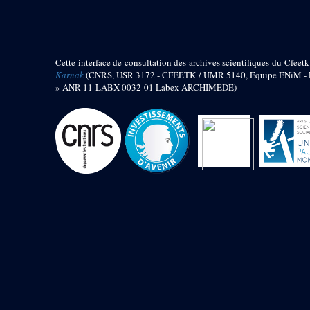
barque
« Palais de Maât »
Objets découverts
Cette interface de consultation des archives scientifiques du Cfeetk
Zone de l'Akhmenou
Karnak
(CNRS, USR 3172 - CFEETK / UMR 5140, Équipe ENiM - Pr
» ANR-11-LABX-0032-01 Labex ARCHIMEDE)
Salle des fêtes « Heret-ib »
Autel de la salle solaire
Base de statue
Base de statue de Thoutmosis III
Base et pieds d’un groupe
statuaire
Fragment inférieur de statue de
Thoutmosis III présentant un autel à
libation
Statue agenouillée
Table d’offrandes de Thoutmosis
III
Objets découverts
Mur extérieur de Thoutmosis III