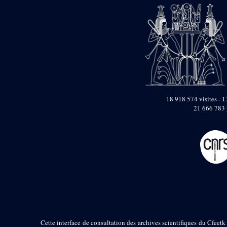
pylône
e
Cour axiale du V
pylône, avant-porte du
e
VI
pylône
e
VI
pylône
e
Cour axiale du VI
pylône
e
Cour nord du VI
pylône
e
Cour sud du VI
18 918 574 visites - 1
pylône
21 666 783 
Objets découverts
Zone Centrale du Temple
Chapelle de
Kamoutef
Chapelle de Philippe
Arrhidée
Portique du
sanctuaire de la barque
« Palais de Maât »
Cette interface de consultation des archives scientifiques du Cfeetk 