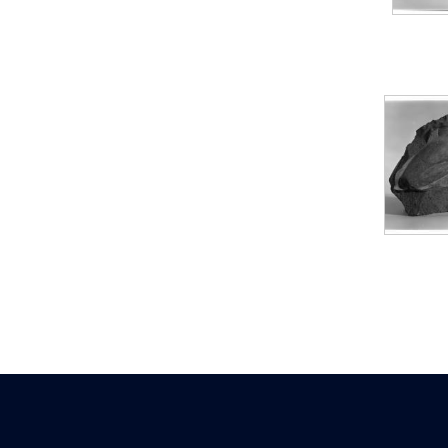
Statue d’un roi
agenouillé présentant
une table d’offrandes de
Séthi II
Statue porte-
enseigne de Séthi II
Statue porte-
enseigne de Séthi II
Stèle de la campagne
nubienne de
Psammétique II
Objets découverts
Zone des Pylônes
Centraux
e
III
pylône
« Porte » de Ramsès
IX
e
IV
pylône
e
Cour nord du IV
pylône
e
Cour sud du IV