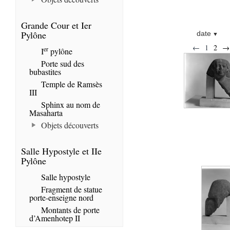
Grande Cour et Ier
Pylône
date
←
1
2
→
er
I
pylône
Porte sud des
bubastites
Temple de Ramsès
III
Sphinx au nom de
Masaharta
Objets découverts
Salle Hypostyle et IIe
Pylône
Salle hypostyle
Fragment de statue
porte-enseigne nord
Montants de porte
d’Amenhotep II