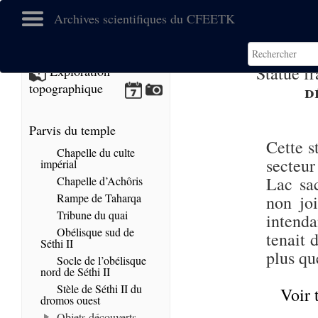
Archives scientifiques du CFEETK
Statue f
Exploration
d
topographique
Parvis du temple
Cette s
Chapelle du culte
secteur
impérial
Lac sac
Chapelle d’Achôris
Rampe de Taharqa
non joi
Tribune du quai
intenda
Obélisque sud de
tenait 
Séthi II
plus que
Socle de l’obélisque
nord de Séthi II
Stèle de Séthi II du
Voir 
dromos ouest
Objets découverts