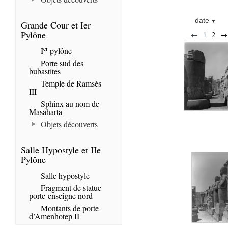
date
Grande Cour et Ier
Pylône
←
1
2
→
er
I
pylône
Porte sud des
bubastites
Temple de Ramsès
III
Sphinx au nom de
Masaharta
Objets découverts
Salle Hypostyle et IIe
Pylône
Salle hypostyle
Fragment de statue
porte-enseigne nord
Montants de porte
d’Amenhotep II