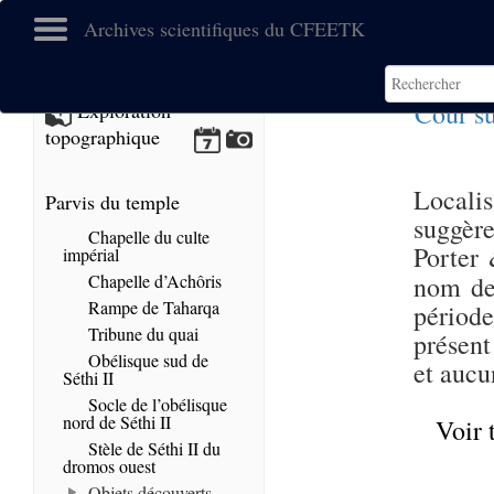
Archives scientifiques du CFEETK
Cour s
Exploration
topographique
Localis
Parvis du temple
suggère
Chapelle du culte
Porter
impérial
Chapelle d’Achôris
nom de
Rampe de Taharqa
périod
Tribune du quai
présent
Obélisque sud de
et aucu
Séthi II
Socle de l’obélisque
nord de Séthi II
Voir 
Stèle de Séthi II du
dromos ouest
Objets découverts