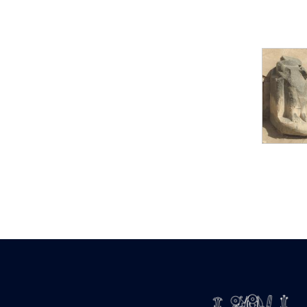
Statue d’un roi
agenouillé présentant
une table d’offrandes de
Séthi II
Statue porte-
enseigne de Séthi II
Statue porte-
enseigne de Séthi II
Stèle de la campagne
nubienne de
Psammétique II
Objets découverts
Zone des Pylônes
Centraux
e
III
pylône
« Porte » de Ramsès
IX
e
IV
pylône
e
Cour nord du IV
pylône
e
Cour sud du IV