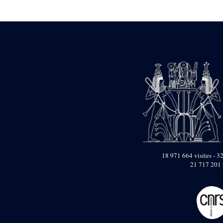
Statue d’un roi
agenouillé présentant
une table d’offrandes de
Séthi II
Statue porte-
enseigne de Séthi II
Statue porte-
enseigne de Séthi II
Stèle de la campagne
nubienne de
Psammétique II
Objets découverts
Zone des Pylônes
Centraux
e
III
pylône
18 971 664 visites - 32
21 717 201 
« Porte » de Ramsès
IX
e
IV
pylône
e
Cour nord du IV
pylône
e
Cour sud du IV