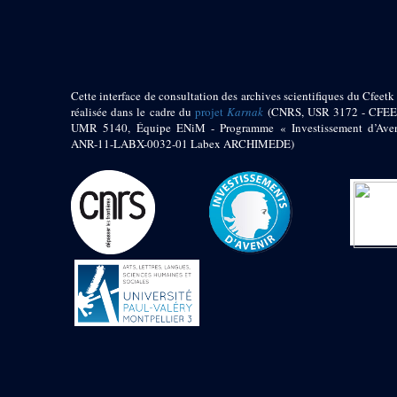
pylône
e
Cour axiale du V
pylône, avant-porte du
e
VI
pylône
e
VI
pylône
e
Cour axiale du VI
Cette interface de consultation des archives scientifiques du Cfeetk 
pylône
réalisée dans le cadre du
projet
Karnak
(CNRS, USR 3172 - CFEE
UMR 5140, Équipe ENiM - Programme « Investissement d’Aven
e
Cour nord du VI
ANR-11-LABX-0032-01 Labex ARCHIMEDE)
pylône
e
Cour sud du VI
pylône
Objets découverts
Zone Centrale du Temple
Chapelle de
Kamoutef
Chapelle de Philippe
Arrhidée
Portique du
sanctuaire de la barque
« Palais de Maât »