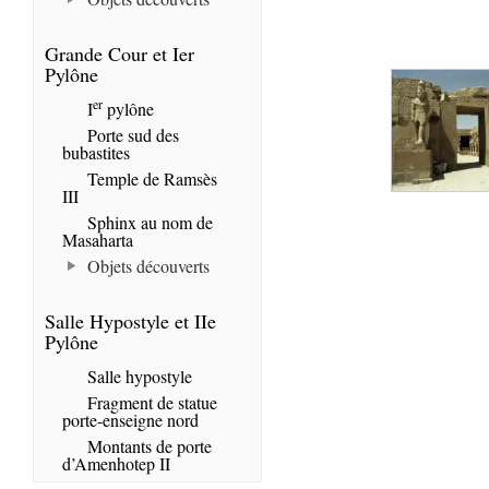
Grande Cour et Ier
Pylône
er
I
pylône
Porte sud des
bubastites
Temple de Ramsès
III
Sphinx au nom de
Masaharta
Objets découverts
Salle Hypostyle et IIe
Pylône
Salle hypostyle
Fragment de statue
porte-enseigne nord
Montants de porte
d’Amenhotep II