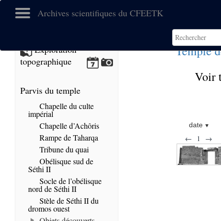
Archives scientifiques du CFEETK
Temple d
Exploration
topographique
Voir 
Parvis du temple
Chapelle du culte
impérial
Chapelle d’Achôris
date
Rampe de Taharqa
←
1
→
Tribune du quai
Obélisque sud de
Séthi II
Socle de l’obélisque
nord de Séthi II
Stèle de Séthi II du
dromos ouest
Objets découverts