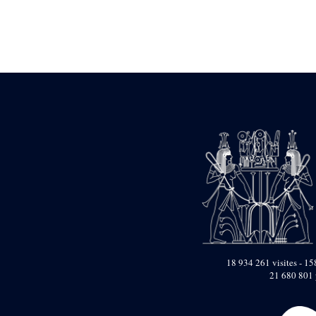
Objets découverts
Zone de l'Akhmenou
Salle des fêtes «
Heret-ib »
Autel de la salle
solaire
Base de statue
Base de statue de
Thoutmosis III
Base et pieds d’un
groupe statuaire
Fragment inférieur
de statue de Thoutmosis
III présentant un autel à
libation
Statue agenouillée
Table d’offrandes de
18 934 261 visites - 158
Thoutmosis III
21 680 801 
Objets découverts