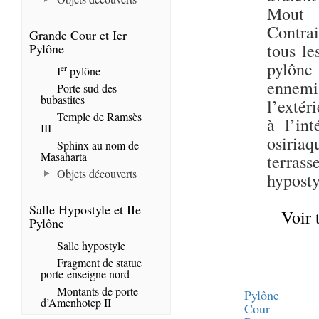
Mout e
Contrai
Grande Cour et Ier
tous le
Pylône
pylône 
er
I
pylône
ennemis
Porte sud des
bubastites
l’extér
Temple de Ramsès
à l’int
III
osiriaq
Sphinx au nom de
Masaharta
terras
Objets découverts
hyposty
Salle Hypostyle et IIe
Voir 
Pylône
Salle hypostyle
Fragment de statue
porte-enseigne nord
Montants de porte
Pylône
d’Amenhotep II
Cour