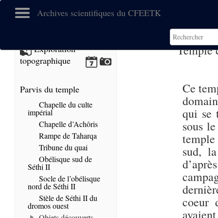
Archives scientifiques du CFEETK
Temple d
Exploration
topographique
Ce temp
Parvis du temple
domain
Chapelle du culte
qui se 
impérial
sous le
Chapelle d’Achôris
Rampe de Taharqa
temple 
Tribune du quai
sud, l
Obélisque sud de
d’après
Séthi II
campag
Socle de l’obélisque
nord de Séthi II
dernièr
Stèle de Séthi II du
coeur d
dromos ouest
avaient
Objets découverts