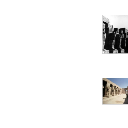
pylône
e
Cour axiale du V
pylône, avant-porte du
e
VI
pylône
e
VI
pylône
e
Cour axiale du VI
pylône
e
Cour nord du VI
pylône
e
Cour sud du VI
pylône
Objets découverts
Zone Centrale du Temple
Chapelle de
Kamoutef
Chapelle de Philippe
Arrhidée
Portique du
sanctuaire de la barque
« Palais de Maât »