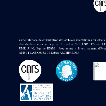
Mur extérieur de
Thoutmosis III
Magasin nord 2
(MN2)
Mur extérieur de
Thoutmosis III
Zone Solaire de l'Est
Cette interface de consultation des archives scientifiques du Cfeetk 
réalisée dans le cadre du
projet
Karnak
(CNRS, USR 3172 - CFEE
Colonnade orientale
UMR 5140, Équipe ENiM - Programme « Investissement d’Aven
de Taharqa
ANR-11-LABX-0032-01 Labex ARCHIMEDE)
Temple de l’est de
Ramsès II
Zone Osirienne de l'Est
Chapelle
anépigraphe avec
claustrum
Chapelle d’Osiris
Heqa-djet
Objets découverts