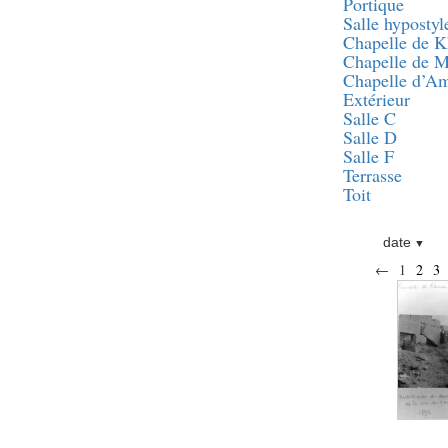
Statue d’un roi
Portique
agenouillé présentant
Salle hypostyl
une table d’offrandes de
Chapelle de 
Séthi II
Chapelle de 
Statue porte-
Chapelle d’A
enseigne de Séthi II
Extérieur
Statue porte-
Salle C
enseigne de Séthi II
Salle D
Stèle de la campagne
Salle F
nubienne de
Terrasse
Psammétique II
Toit
Objets découverts
date
Zone des Pylônes
←
1
2
3
Centraux
e
III
pylône
« Porte » de Ramsès
IX
e
IV
pylône
e
Cour nord du IV
pylône
e
Cour sud du IV