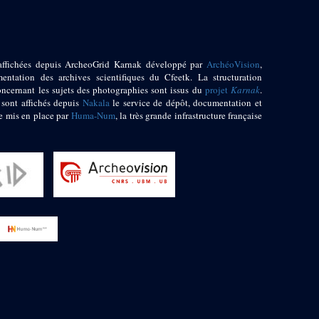
affichées depuis ArcheoGrid Karnak développé par
ArchéoVision
,
entation des archives scientifiques du Cfeetk. La structuration
oncernant les sujets des photographies sont issus du
projet
Karnak
.
 sont affichés depuis
Nakala
le service de dépôt, documentation et
e mis en place par
Huma-Num
, la très grande infrastructure française