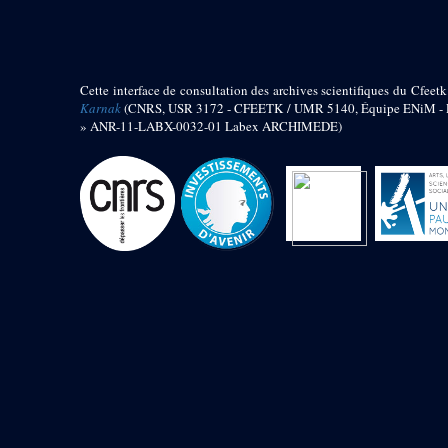
barque
« Palais de Maât »
Objets découverts
Cette interface de consultation des archives scientifiques du Cfeetk
Zone de l'Akhmenou
Karnak
(CNRS, USR 3172 - CFEETK / UMR 5140, Équipe ENiM - Pr
» ANR-11-LABX-0032-01 Labex ARCHIMEDE)
Salle des fêtes « Heret-ib »
Autel de la salle solaire
Base de statue
Base de statue de Thoutmosis III
Base et pieds d’un groupe
statuaire
Fragment inférieur de statue de
Thoutmosis III présentant un autel à
libation
Statue agenouillée
Table d’offrandes de Thoutmosis
III
Objets découverts
Mur extérieur de Thoutmosis III