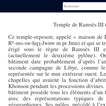
Temple de Ramsès III 
Ce temple-reposoir, appelé « maison de
Rʿ-ms-sw-ḥqȝ-Jwnw m pr Jmn) et qui se trou
érigé sous le règne de Ramsès III 
(actuellement le deuxième pylône). Or
bâtiment date probablement d’après l’a
seconde campagne de Libye, comme le s
représentée sur le mur extérieur ouest. Le 
chapelles qui avaient la fonction d’abr
Khonsou pendant les processions divines. 
bâtiment possède tous les éléments d’un 
avec des représentations typiques d
géographiques. Ses môles, précédé à l’ext