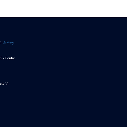
K :
Jérémy
K - Centre
cte(s)