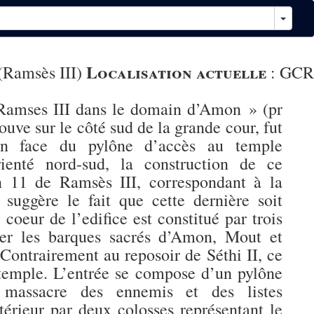
Localisation actuelle
(Ramsès III)
:
GCR
 Ramses III dans le domain d’Amon » (pr
ve sur le côté sud de la grande cour, fut
en face du pylône d’accès au temple
ienté nord-sud, la construction de ce
n 11 de Ramsès III, correspondant à la
uggère le fait que cette dernière soit
coeur de l’edifice est constitué par trois
iter les barques sacrés d’Amon, Mout et
Contrairement au reposoir de Séthi II, ce
temple. L’entrée se compose d’un pylône
e massacre des ennemis et des listes
érieur par deux colosses représentant le