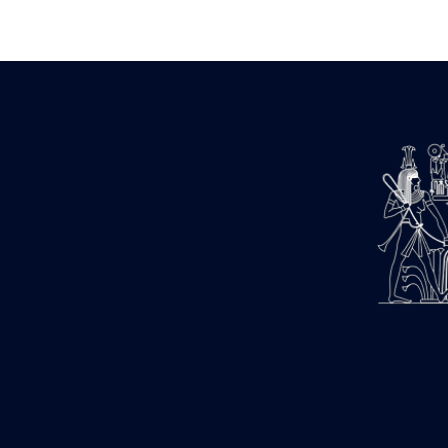
Zone des Pylônes Centraux
e
III
pylône
« Porte » de Ramsès IX
e
IV
pylône
e
Cour nord du IV
pylône
e
Cour sud du IV
pylône
e
Cour axiale du V
pylône, avant-
e
porte du VI
pylône
e
VI
pylône
e
Cour axiale du VI
pylône
e
Cour nord du VI
pylône
e
Cour sud du VI
pylône
Objets découverts
Zone Centrale du Temple
Chapelle de Kamoutef
Chapelle de Philippe Arrhidée
Portique du sanctuaire de la