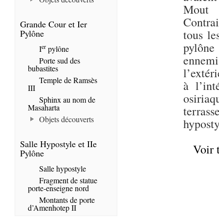
Mout e
Contrai
Grande Cour et Ier
tous le
Pylône
pylône 
er
I
pylône
ennemis
Porte sud des
bubastites
l’extér
Temple de Ramsès
à l’int
III
osiriaq
Sphinx au nom de
Masaharta
terras
Objets découverts
hyposty
Salle Hypostyle et IIe
Voir 
Pylône
Salle hypostyle
Fragment de statue
porte-enseigne nord
Montants de porte
d’Amenhotep II