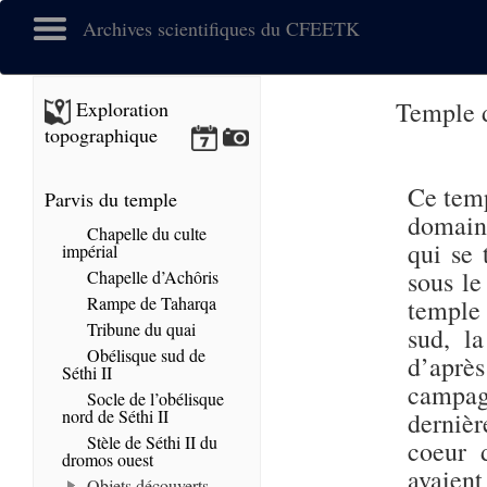
Archives scientifiques du CFEETK
Temple d
Exploration
topographique
Ce temp
Parvis du temple
domain
Chapelle du culte
qui se 
impérial
sous le
Chapelle d’Achôris
Rampe de Taharqa
temple 
Tribune du quai
sud, l
Obélisque sud de
d’après
Séthi II
campag
Socle de l’obélisque
nord de Séthi II
dernièr
Stèle de Séthi II du
coeur d
dromos ouest
avaient
Objets découverts