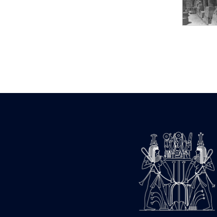
Statue d’un roi
agenouillé présentant
une table d’offrandes de
Séthi II
Statue porte-
enseigne de Séthi II
Statue porte-
enseigne de Séthi II
Stèle de la campagne
nubienne de
Psammétique II
Objets découverts
Zone des Pylônes
Centraux
e
III
pylône
« Porte » de Ramsès
IX
e
IV
pylône
e
Cour nord du IV
pylône
e
Cour sud du IV