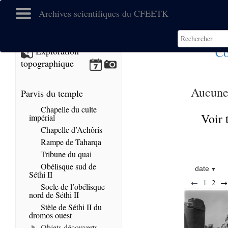
Archives scientifiques du CFEETK
Co
Exploration
topographique
Aucune 
Parvis du temple
Chapelle du culte
Voir 
impérial
Chapelle d’Achôris
Rampe de Taharqa
Tribune du quai
Obélisque sud de
date
Séthi II
←
1
2
→
Socle de l’obélisque
nord de Séthi II
Stèle de Séthi II du
dromos ouest
Objets découverts