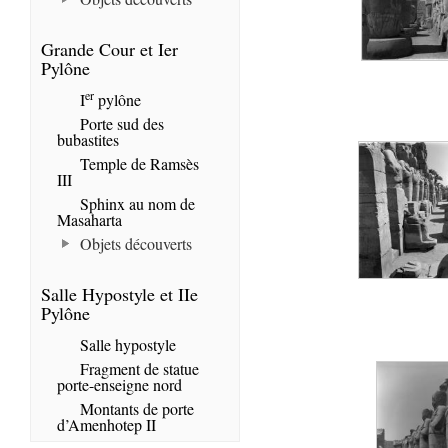
Grande Cour et Ier
Pylône
er
I
pylône
Porte sud des
bubastites
Temple de Ramsès
III
Sphinx au nom de
Masaharta
Objets découverts
Salle Hypostyle et IIe
Pylône
Salle hypostyle
Fragment de statue
porte-enseigne nord
Montants de porte
d’Amenhotep II