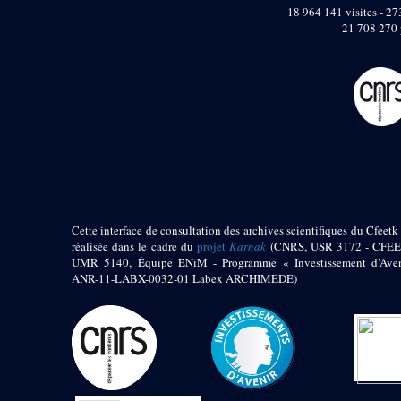
pylône
18 964 141 visites - 273
e
Cour axiale du V
21 708 270 
pylône, avant-porte du
e
VI
pylône
e
VI
pylône
e
Cour axiale du VI
pylône
e
Cour nord du VI
pylône
e
Cour sud du VI
pylône
Objets découverts
Cette interface de consultation des archives scientifiques du Cfeetk 
réalisée dans le cadre du
projet
Karnak
(CNRS, USR 3172 - CFEE
Zone Centrale du Temple
UMR 5140, Équipe ENiM - Programme « Investissement d’Aven
Chapelle de
ANR-11-LABX-0032-01 Labex ARCHIMEDE)
Kamoutef
Chapelle de Philippe
Arrhidée
Portique du
sanctuaire de la barque
« Palais de Maât »