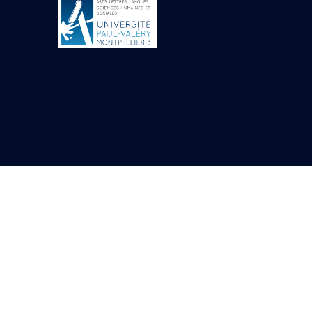
Objets découverts
Zone de l'Akhmenou
Salle des fêtes «
Heret-ib »
Autel de la salle
solaire
Base de statue
Base de statue de
Thoutmosis III
Base et pieds d’un
groupe statuaire
Fragment inférieur
de statue de Thoutmosis
III présentant un autel à
libation
Statue agenouillée
Table d’offrandes de
Thoutmosis III
Objets découverts