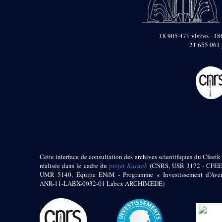
pylône
e
Cour axiale du V
pylône, avant-porte du
e
VI
pylône
18 905 471 visites - 186
e
VI
pylône
21 655 061 
e
Cour axiale du VI
pylône
e
Cour nord du VI
pylône
e
Cour sud du VI
pylône
Objets découverts
Zone Centrale du Temple
Chapelle de
Cette interface de consultation des archives scientifiques du Cfeetk 
Kamoutef
réalisée dans le cadre du
projet
Karnak
(CNRS, USR 3172 - CFEE
Chapelle de Philippe
UMR 5140, Équipe ENiM - Programme « Investissement d’Aven
Arrhidée
ANR-11-LABX-0032-01 Labex ARCHIMEDE)
Portique du
sanctuaire de la barque
« Palais de Maât »