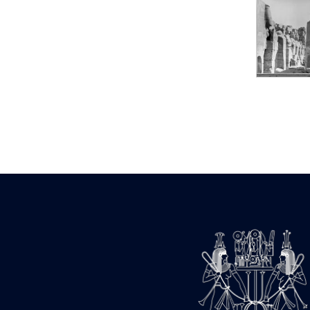
Statue d’un roi
agenouillé présentant
une table d’offrandes de
Séthi II
Statue porte-
enseigne de Séthi II
Statue porte-
enseigne de Séthi II
Stèle de la campagne
nubienne de
Psammétique II
Objets découverts
Zone des Pylônes
Centraux
e
III
pylône
« Porte » de Ramsès
IX
e
IV
pylône
e
Cour nord du IV
pylône
e
Cour sud du IV