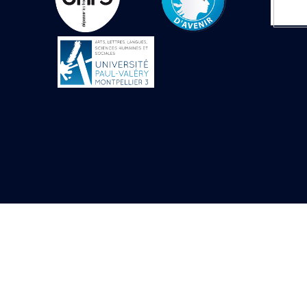
Objets découverts
Zone de l'Akhmenou
Salle des fêtes «
Heret-ib »
Autel de la salle
solaire
Base de statue
Base de statue de
Thoutmosis III
Base et pieds d’un
groupe statuaire
Fragment inférieur
de statue de Thoutmosis
III présentant un autel à
libation
Statue agenouillée
Table d’offrandes de
Thoutmosis III
Objets découverts