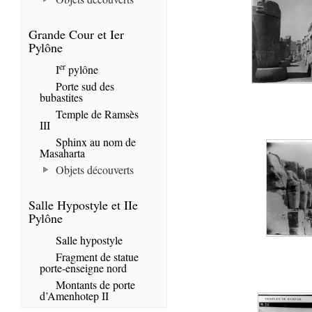
Grande Cour et Ier
Pylône
er
I
pylône
Porte sud des
bubastites
Temple de Ramsès
III
Sphinx au nom de
Masaharta
Objets découverts
Salle Hypostyle et IIe
Pylône
Salle hypostyle
Fragment de statue
porte-enseigne nord
Montants de porte
d’Amenhotep II