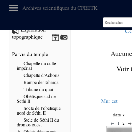
Archives scientifiques du CFEETK
Co
Exploration
topographique
Aucune 
Parvis du temple
Chapelle du culte
Voir 
impérial
Chapelle d’Achôris
Rampe de Taharqa
Tribune du quai
Obélisque sud de
Mur est
Séthi II
Socle de l’obélisque
nord de Séthi II
date
Stèle de Séthi II du
←
1
2
→
dromos ouest
Objets découverts