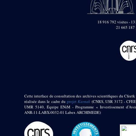
pylône
e
Cour axiale du V
pylône, avant-porte du
e
VI
pylône
18 916 792 visites - 131
e
VI
pylône
21 665 187 
e
Cour axiale du VI
pylône
e
Cour nord du VI
pylône
e
Cour sud du VI
pylône
Objets découverts
Zone Centrale du Temple
Chapelle de
Cette interface de consultation des archives scientifiques du Cfeetk 
Kamoutef
réalisée dans le cadre du
projet
Karnak
(CNRS, USR 3172 - CFEE
Chapelle de Philippe
UMR 5140, Équipe ENiM - Programme « Investissement d’Aven
Arrhidée
ANR-11-LABX-0032-01 Labex ARCHIMEDE)
Portique du
sanctuaire de la barque
« Palais de Maât »