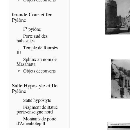
Grande Cour et Ier
Pylône
er
I
pylône
Porte sud des
bubastites
Temple de Ramsès
III
Sphinx au nom de
Masaharta
Objets découverts
Salle Hypostyle et IIe
Pylône
Salle hypostyle
Fragment de statue
porte-enseigne nord
Montants de porte
d’Amenhotep II