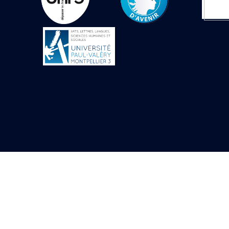
Objets découverts
Zone de l'Akhmenou
Salle des fêtes «
Heret-ib »
Autel de la salle
solaire
Base de statue
Base de statue de
Thoutmosis III
Base et pieds d’un
groupe statuaire
Fragment inférieur
de statue de Thoutmosis
III présentant un autel à
libation
Statue agenouillée
Table d’offrandes de
Thoutmosis III
Objets découverts