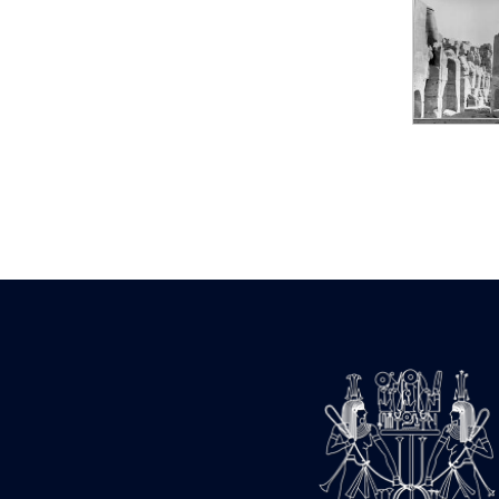
Statue d’un roi
agenouillé présentant
une table d’offrandes de
Séthi II
Statue porte-
enseigne de Séthi II
Statue porte-
enseigne de Séthi II
Stèle de la campagne
nubienne de
Psammétique II
Objets découverts
Zone des Pylônes
Centraux
e
III
pylône
« Porte » de Ramsès
IX
e
IV
pylône
e
Cour nord du IV
pylône
e
Cour sud du IV