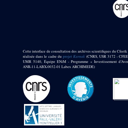
pylône
e
Cour axiale du V
pylône, avant-porte du
e
VI
pylône
e
VI
pylône
e
Cour axiale du VI
pylône
e
Cour nord du VI
pylône
Cette interface de consultation des archives scientifiques du Cfeetk 
e
Cour sud du VI
réalisée dans le cadre du
projet
Karnak
(CNRS, USR 3172 - CFEE
pylône
UMR 5140, Équipe ENiM - Programme « Investissement d’Aven
Objets découverts
ANR-11-LABX-0032-01 Labex ARCHIMEDE)
Zone Centrale du Temple
Chapelle de
Kamoutef
Chapelle de Philippe
Arrhidée
Portique du
sanctuaire de la barque
« Palais de Maât »