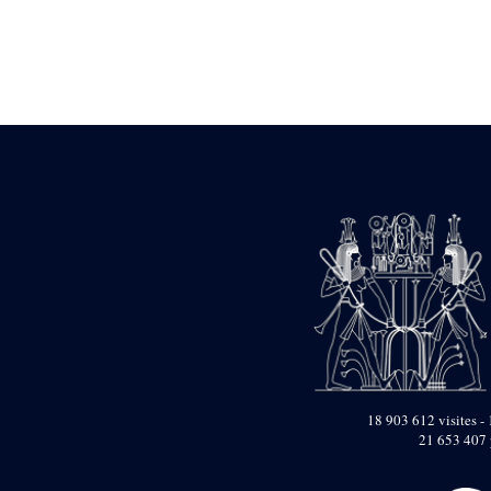
Statue d’un roi
agenouillé présentant
une table d’offrandes de
Séthi II
Statue porte-
enseigne de Séthi II
Statue porte-
enseigne de Séthi II
Stèle de la campagne
nubienne de
Psammétique II
Objets découverts
Zone des Pylônes
Centraux
e
III
pylône
« Porte » de Ramsès
IX
e
IV
pylône
18 903 612 visites - 
e
Cour nord du IV
21 653 407 
pylône
e
Cour sud du IV