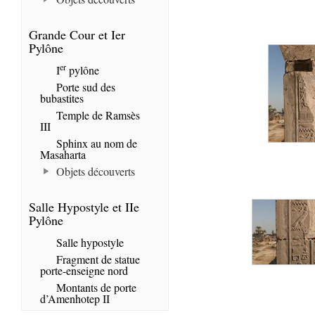
Grande Cour et Ier
Pylône
er
I
pylône
Porte sud des
bubastites
Temple de Ramsès
III
Sphinx au nom de
Masaharta
Objets découverts
Salle Hypostyle et IIe
Pylône
Salle hypostyle
Fragment de statue
porte-enseigne nord
Montants de porte
d’Amenhotep II