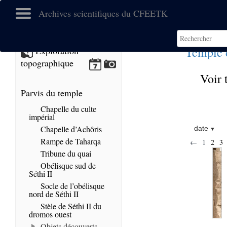
Archives scientifiques du CFEETK
Temple 
Exploration
topographique
Voir 
Parvis du temple
Chapelle du culte
impérial
Chapelle d’Achôris
date
Rampe de Taharqa
←
1
2
3
Tribune du quai
Obélisque sud de
Séthi II
Socle de l’obélisque
nord de Séthi II
Stèle de Séthi II du
dromos ouest
Objets découverts