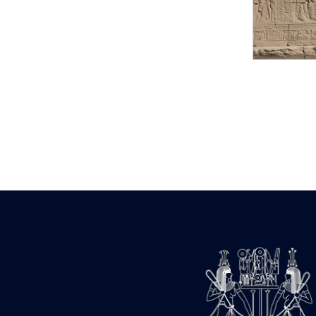
Statue d’un roi
agenouillé présentant
une table d’offrandes de
Séthi II
Statue porte-
enseigne de Séthi II
Statue porte-
enseigne de Séthi II
Stèle de la campagne
nubienne de
Psammétique II
Objets découverts
Zone des Pylônes
Centraux
e
III
pylône
« Porte » de Ramsès
IX
e
IV
pylône
e
Cour nord du IV
pylône
e
Cour sud du IV