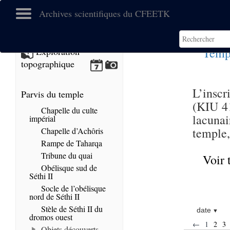
Archives scientifiques du CFEETK
Temp
Exploration
topographique
L’inscr
Parvis du temple
(KIU 41
Chapelle du culte
lacunai
impérial
temple,
Chapelle d’Achôris
Rampe de Taharqa
Tribune du quai
Voir 
Obélisque sud de
Séthi II
Socle de l’obélisque
nord de Séthi II
Stèle de Séthi II du
date
dromos ouest
←
1
2
3
Objets découverts