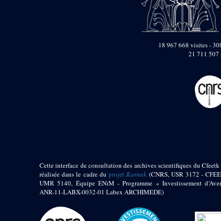
pylône
e
Cour axiale du V
pylône, avant-porte du
e
VI
pylône
e
VI
pylône
18 967 668 visites - 308
e
Cour axiale du VI
21 711 507 
pylône
e
Cour nord du VI
pylône
e
Cour sud du VI
pylône
Objets découverts
Zone Centrale du Temple
Chapelle de
Kamoutef
Cette interface de consultation des archives scientifiques du Cfeetk 
Chapelle de Philippe
réalisée dans le cadre du
projet
Karnak
(CNRS, USR 3172 - CFEE
Arrhidée
UMR 5140, Équipe ENiM - Programme « Investissement d’Aven
ANR-11-LABX-0032-01 Labex ARCHIMEDE)
Portique du
sanctuaire de la barque
« Palais de Maât »