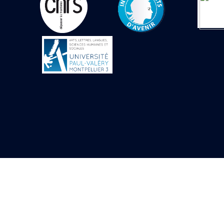
Objets découverts
Zone de l'Akhmenou
Salle des fêtes «
Heret-ib »
Autel de la salle
solaire
Base de statue
Base de statue de
Thoutmosis III
Base et pieds d’un
groupe statuaire
Fragment inférieur
de statue de Thoutmosis
III présentant un autel à
libation
Statue agenouillée
Table d’offrandes de
Thoutmosis III
Objets découverts