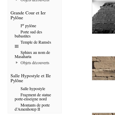
Grande Cour et Ier
Pylône
er
I
pylône
Porte sud des
bubastites
Temple de Ramsès
III
Sphinx au nom de
Masaharta
Objets découverts
Salle Hypostyle et IIe
Pylône
Salle hypostyle
Fragment de statue
porte-enseigne nord
Montants de porte
d’Amenhotep II