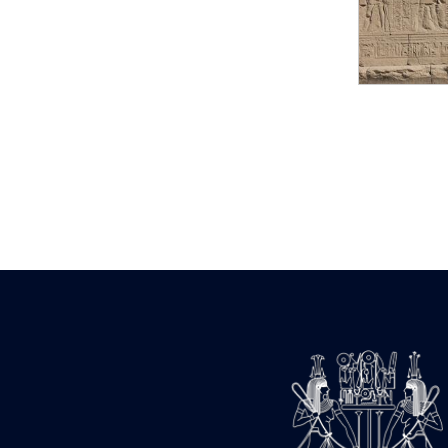
Statue d’un roi
agenouillé présentant
une table d’offrandes de
Séthi II
Statue porte-
enseigne de Séthi II
Statue porte-
enseigne de Séthi II
Stèle de la campagne
nubienne de
Psammétique II
Objets découverts
Zone des Pylônes
Centraux
e
III
pylône
« Porte » de Ramsès
IX
e
IV
pylône
e
Cour nord du IV
pylône
e
Cour sud du IV