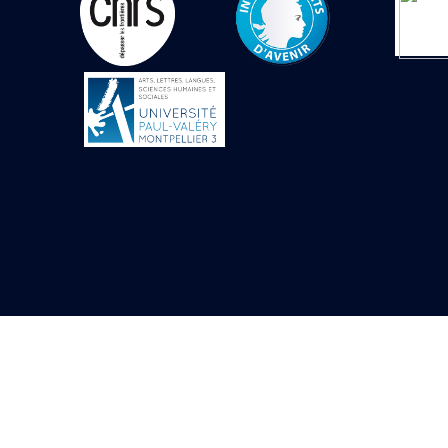
Objets découverts
Zone de l'Akhmenou
Salle des fêtes «
Heret-ib »
Autel de la salle
solaire
Base de statue
Base de statue de
Thoutmosis III
Base et pieds d’un
groupe statuaire
Fragment inférieur
de statue de Thoutmosis
III présentant un autel à
libation
Statue agenouillée
Table d’offrandes de
Thoutmosis III
Objets découverts