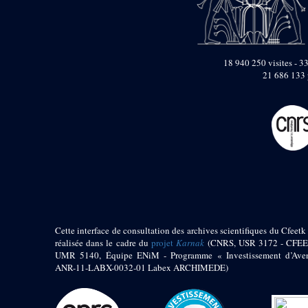
pylône
e
Cour axiale du V
pylône, avant-porte du
e
VI
pylône
e
VI
pylône
18 940 250 visites - 33
e
Cour axiale du VI
21 686 133 
pylône
e
Cour nord du VI
pylône
e
Cour sud du VI
pylône
Objets découverts
Zone Centrale du Temple
Chapelle de
Kamoutef
Cette interface de consultation des archives scientifiques du Cfeetk 
Chapelle de Philippe
réalisée dans le cadre du
projet
Karnak
(CNRS, USR 3172 - CFEE
Arrhidée
UMR 5140, Équipe ENiM - Programme « Investissement d’Aven
ANR-11-LABX-0032-01 Labex ARCHIMEDE)
Portique du
sanctuaire de la barque
« Palais de Maât »