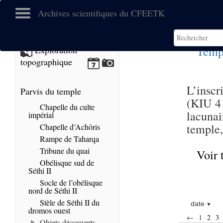
Archives scientifiques du CFEETK
Temp
Exploration
topographique
L’inscr
Parvis du temple
(KIU 41
Chapelle du culte
lacunai
impérial
temple,
Chapelle d’Achôris
Rampe de Taharqa
Tribune du quai
Voir 
Obélisque sud de
Séthi II
Socle de l’obélisque
nord de Séthi II
Stèle de Séthi II du
date
dromos ouest
←
1
2
3
Objets découverts