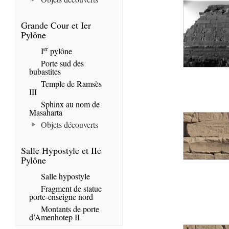
Grande Cour et Ier
Pylône
er
I
pylône
Porte sud des
bubastites
Temple de Ramsès
III
Sphinx au nom de
Masaharta
Objets découverts
Salle Hypostyle et IIe
Pylône
Salle hypostyle
Fragment de statue
porte-enseigne nord
Montants de porte
d’Amenhotep II