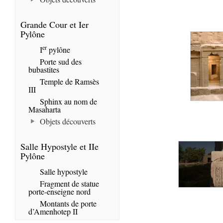
Grande Cour et Ier
Pylône
er
I
pylône
Porte sud des
bubastites
Temple de Ramsès
III
Sphinx au nom de
Masaharta
Objets découverts
Salle Hypostyle et IIe
Pylône
Salle hypostyle
Fragment de statue
porte-enseigne nord
Montants de porte
d’Amenhotep II