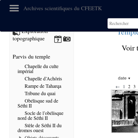
Archives scientifiques du CFEETK
Temple
Exploration
topographique
Voir 
Parvis du temple
Chapelle du culte
impérial
Chapelle d’Achôris
date
Rampe de Taharqa
←
1
2
3
Tribune du quai
Obélisque sud de
Séthi II
Socle de l’obélisque
nord de Séthi II
Stèle de Séthi II du
dromos ouest
Objets découverts