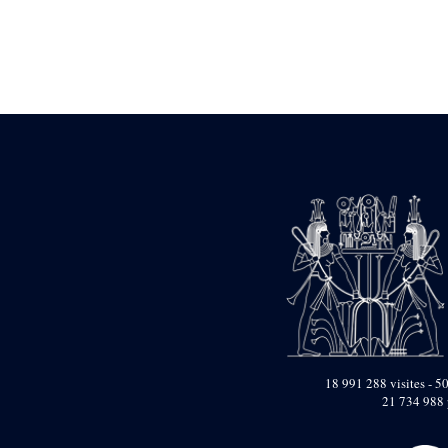
Statue d’un roi
agenouillé présentant
une table d’offrandes de
Séthi II
Statue porte-
enseigne de Séthi II
Statue porte-
enseigne de Séthi II
Stèle de la campagne
nubienne de
Psammétique II
Objets découverts
Zone des Pylônes
Centraux
e
III
pylône
« Porte » de Ramsès
IX
e
IV
pylône
18 991 288 visites - 50
e
Cour nord du IV
21 734 988 
pylône
e
Cour sud du IV