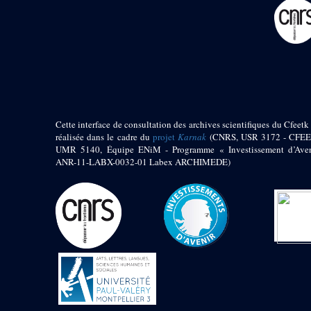
pylône
e
Cour axiale du V
pylône, avant-porte du
e
VI
pylône
e
VI
pylône
e
Cour axiale du VI
pylône
e
Cour nord du VI
pylône
Cette interface de consultation des archives scientifiques du Cfeetk 
e
Cour sud du VI
réalisée dans le cadre du
projet
Karnak
(CNRS, USR 3172 - CFEE
pylône
UMR 5140, Équipe ENiM - Programme « Investissement d’Aven
Objets découverts
ANR-11-LABX-0032-01 Labex ARCHIMEDE)
Zone Centrale du Temple
Chapelle de
Kamoutef
Chapelle de Philippe
Arrhidée
Portique du
sanctuaire de la barque
« Palais de Maât »