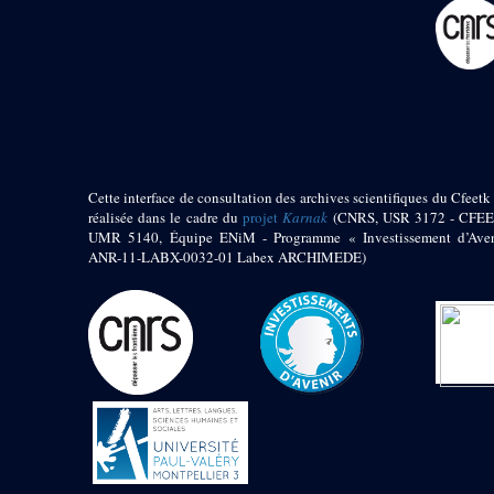
pylône
e
Cour axiale du V
pylône, avant-porte du
e
VI
pylône
e
VI
pylône
e
Cour axiale du VI
pylône
e
Cour nord du VI
pylône
Cette interface de consultation des archives scientifiques du Cfeetk 
e
Cour sud du VI
réalisée dans le cadre du
projet
Karnak
(CNRS, USR 3172 - CFEE
pylône
UMR 5140, Équipe ENiM - Programme « Investissement d’Aven
Objets découverts
ANR-11-LABX-0032-01 Labex ARCHIMEDE)
Zone Centrale du Temple
Chapelle de
Kamoutef
Chapelle de Philippe
Arrhidée
Portique du
sanctuaire de la barque
« Palais de Maât »