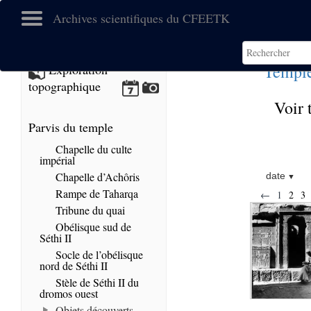
Archives scientifiques du CFEETK
Temple
Exploration
topographique
Voir 
Parvis du temple
Chapelle du culte
impérial
Chapelle d’Achôris
date
Rampe de Taharqa
←
1
2
3
Tribune du quai
Obélisque sud de
Séthi II
Socle de l’obélisque
nord de Séthi II
Stèle de Séthi II du
dromos ouest
Objets découverts