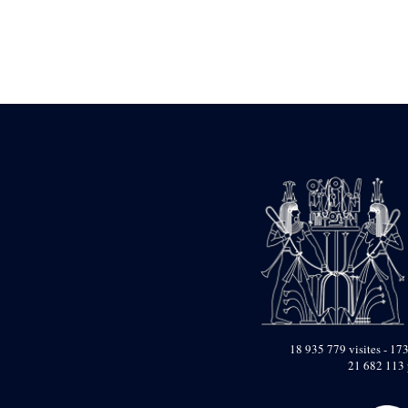
Statue d’un roi
agenouillé présentant
une table d’offrandes de
Séthi II
Statue porte-
enseigne de Séthi II
Statue porte-
enseigne de Séthi II
Stèle de la campagne
nubienne de
Psammétique II
Objets découverts
Zone des Pylônes
Centraux
e
III
pylône
« Porte » de Ramsès
IX
e
IV
pylône
18 935 779 visites - 173
e
Cour nord du IV
21 682 113 
pylône
e
Cour sud du IV