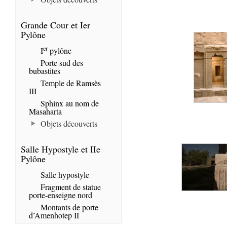
Grande Cour et Ier
Pylône
er
I
pylône
Porte sud des
bubastites
Temple de Ramsès
III
Sphinx au nom de
Masaharta
Objets découverts
Salle Hypostyle et IIe
Pylône
Salle hypostyle
Fragment de statue
porte-enseigne nord
Montants de porte
d’Amenhotep II