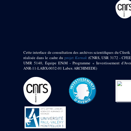
pylône
e
Cour axiale du V
pylône, avant-porte du
e
VI
pylône
e
VI
pylône
e
Cour axiale du VI
pylône
e
Cour nord du VI
pylône
Cette interface de consultation des archives scientifiques du Cfeetk 
e
Cour sud du VI
réalisée dans le cadre du
projet
Karnak
(CNRS, USR 3172 - CFEE
pylône
UMR 5140, Équipe ENiM - Programme « Investissement d’Aven
Objets découverts
ANR-11-LABX-0032-01 Labex ARCHIMEDE)
Zone Centrale du Temple
Chapelle de
Kamoutef
Chapelle de Philippe
Arrhidée
Portique du
sanctuaire de la barque
« Palais de Maât »