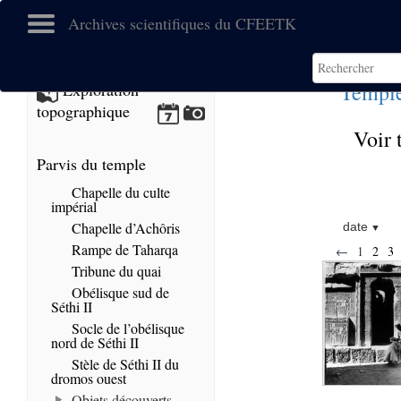
Archives scientifiques du CFEETK
Temple
Exploration
topographique
Voir 
Parvis du temple
Chapelle du culte
impérial
Chapelle d’Achôris
date
Rampe de Taharqa
←
1
2
3
Tribune du quai
Obélisque sud de
Séthi II
Socle de l’obélisque
nord de Séthi II
Stèle de Séthi II du
dromos ouest
Objets découverts