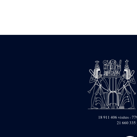
Statue d’un roi
agenouillé présentant
une table d’offrandes de
Séthi II
Statue porte-
enseigne de Séthi II
Statue porte-
enseigne de Séthi II
Stèle de la campagne
nubienne de
Psammétique II
Objets découverts
Zone des Pylônes
Centraux
e
III
pylône
« Porte » de Ramsès
IX
e
IV
pylône
18 911 406 visites - 779
e
Cour nord du IV
21 660 335 
pylône
e
Cour sud du IV