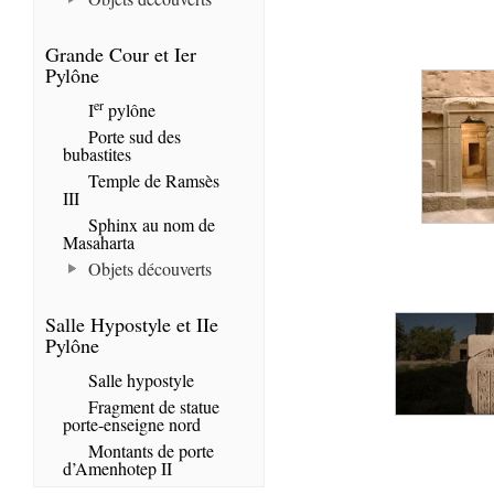
Grande Cour et Ier
Pylône
er
I
pylône
Porte sud des
bubastites
Temple de Ramsès
III
Sphinx au nom de
Masaharta
Objets découverts
Salle Hypostyle et IIe
Pylône
Salle hypostyle
Fragment de statue
porte-enseigne nord
Montants de porte
d’Amenhotep II