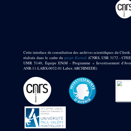
pylône
e
Cour axiale du V
pylône, avant-porte du
e
VI
pylône
e
VI
pylône
e
Cour axiale du VI
pylône
e
Cour nord du VI
pylône
Cette interface de consultation des archives scientifiques du Cfeetk 
e
Cour sud du VI
réalisée dans le cadre du
projet
Karnak
(CNRS, USR 3172 - CFEE
pylône
UMR 5140, Équipe ENiM - Programme « Investissement d’Aven
Objets découverts
ANR-11-LABX-0032-01 Labex ARCHIMEDE)
Zone Centrale du Temple
Chapelle de
Kamoutef
Chapelle de Philippe
Arrhidée
Portique du
sanctuaire de la barque
« Palais de Maât »