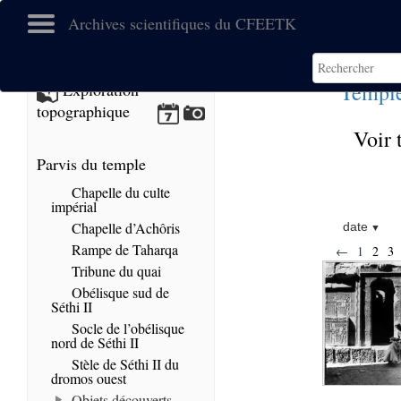
Archives scientifiques du CFEETK
Temple
Exploration
topographique
Voir 
Parvis du temple
Chapelle du culte
impérial
Chapelle d’Achôris
date
Rampe de Taharqa
←
1
2
3
Tribune du quai
Obélisque sud de
Séthi II
Socle de l’obélisque
nord de Séthi II
Stèle de Séthi II du
dromos ouest
Objets découverts