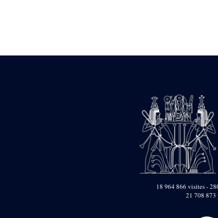
Statue d’un roi
agenouillé présentant
une table d’offrandes de
Séthi II
Statue porte-
enseigne de Séthi II
Statue porte-
enseigne de Séthi II
Stèle de la campagne
nubienne de
Psammétique II
Objets découverts
Zone des Pylônes
Centraux
e
III
pylône
« Porte » de Ramsès
IX
e
IV
pylône
18 964 866 visites - 280
e
Cour nord du IV
21 708 873 
pylône
e
Cour sud du IV