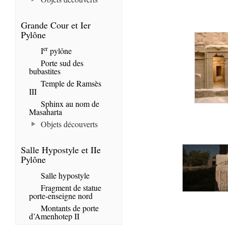
Grande Cour et Ier
Pylône
er
I
pylône
Porte sud des
bubastites
Temple de Ramsès
III
Sphinx au nom de
Masaharta
Objets découverts
Salle Hypostyle et IIe
Pylône
Salle hypostyle
Fragment de statue
porte-enseigne nord
Montants de porte
d’Amenhotep II