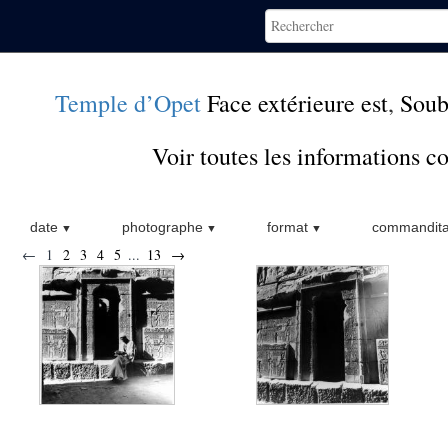
Temple d’Opet
Face extérieure est
,
Soub
Voir toutes les informations 
date
photographe
format
commandita
←
1
2
3
4
5
...
13
→