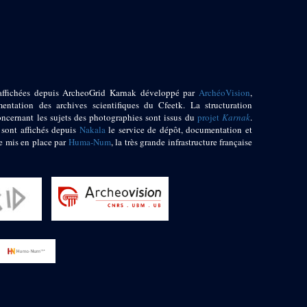
affichées depuis ArcheoGrid Karnak développé par
ArchéoVision
,
entation des archives scientifiques du Cfeetk. La structuration
oncernant les sujets des photographies sont issus du
projet
Karnak
.
 sont affichés depuis
Nakala
le service de dépôt, documentation et
e mis en place par
Huma-Num
, la très grande infrastructure française