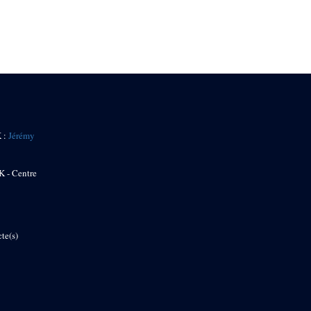
K :
Jérémy
K - Centre
te(s)