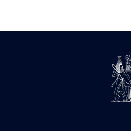
Zone des Pylônes Centraux
e
III
pylône
« Porte » de Ramsès IX
e
IV
pylône
e
Cour nord du IV
pylône
e
Cour sud du IV
pylône
e
Cour axiale du V
pylône, avant-
e
porte du VI
pylône
e
VI
pylône
e
Cour axiale du VI
pylône
e
Cour nord du VI
pylône
e
Cour sud du VI
pylône
Objets découverts
Zone Centrale du Temple
Chapelle de Kamoutef
Chapelle de Philippe Arrhidée
Portique du sanctuaire de la