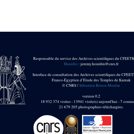
Responsable du service des Archives scientifiques du CFEET
Hourdin
: jeremy.hourdin@cnrs.fr
Interface de consultation des Archives scientifiques du CFEET
Franco-Égyptien d’Étude des Temples de Karnak
© CNRS /
Sébastien Biston-Moulin
version 0.2
18 932 374 visites - 13941 visite(s) aujourd'hui - 7 connec
21 679 205 photographies téléchargées.