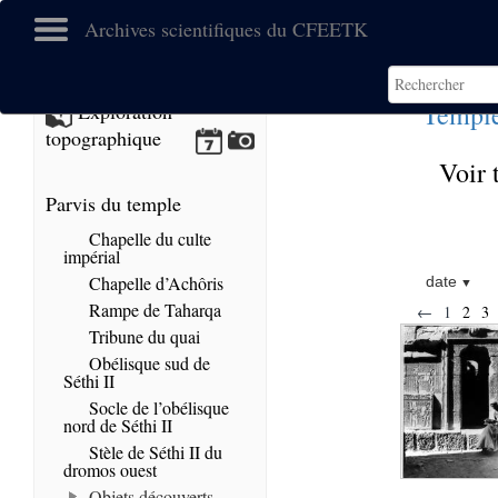
Archives scientifiques du CFEETK
Temple
Exploration
topographique
Voir 
Parvis du temple
Chapelle du culte
impérial
Chapelle d’Achôris
date
Rampe de Taharqa
←
1
2
3
Tribune du quai
Obélisque sud de
Séthi II
Socle de l’obélisque
nord de Séthi II
Stèle de Séthi II du
dromos ouest
Objets découverts