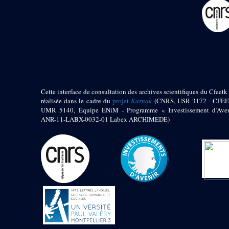
pylône
e
Cour axiale du V
pylône, avant-porte du
e
VI
pylône
e
VI
pylône
e
Cour axiale du VI
pylône
e
Cour nord du VI
pylône
Cette interface de consultation des archives scientifiques du Cfeetk 
e
Cour sud du VI
réalisée dans le cadre du
projet
Karnak
(CNRS, USR 3172 - CFEE
pylône
UMR 5140, Équipe ENiM - Programme « Investissement d’Aven
Objets découverts
ANR-11-LABX-0032-01 Labex ARCHIMEDE)
Zone Centrale du Temple
Chapelle de
Kamoutef
Chapelle de Philippe
Arrhidée
Portique du
sanctuaire de la barque
« Palais de Maât »