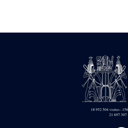
Statue d’un roi
agenouillé présentant
une table d’offrandes de
Séthi II
Statue porte-
enseigne de Séthi II
Statue porte-
enseigne de Séthi II
Stèle de la campagne
nubienne de
Psammétique II
Objets découverts
Zone des Pylônes
Centraux
e
III
pylône
« Porte » de Ramsès
IX
e
IV
pylône
18 952 504 visites - 156
e
Cour nord du IV
21 697 307 
pylône
e
Cour sud du IV