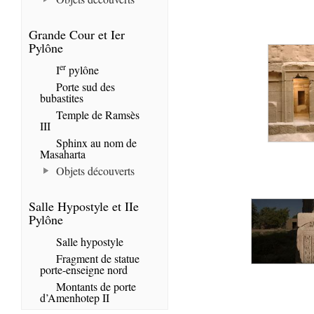
Grande Cour et Ier
Pylône
er
I
pylône
Porte sud des
bubastites
Temple de Ramsès
III
Sphinx au nom de
Masaharta
Objets découverts
Salle Hypostyle et IIe
Pylône
Salle hypostyle
Fragment de statue
porte-enseigne nord
Montants de porte
d’Amenhotep II