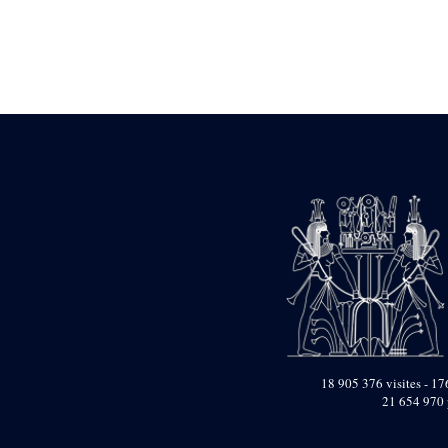
Statue d’un roi
agenouillé présentant
une table d’offrandes de
Séthi II
Statue porte-
enseigne de Séthi II
Statue porte-
enseigne de Séthi II
Stèle de la campagne
nubienne de
Psammétique II
Objets découverts
Zone des Pylônes
Centraux
e
III
pylône
« Porte » de Ramsès
IX
e
IV
pylône
18 905 376 visites - 176
e
Cour nord du IV
21 654 970 
pylône
e
Cour sud du IV