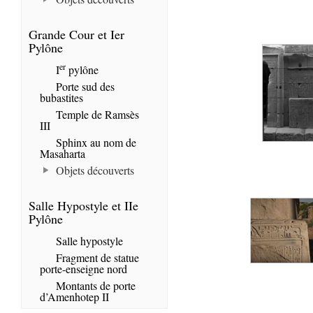
Grande Cour et Ier
Pylône
er
I
pylône
Porte sud des
bubastites
Temple de Ramsès
III
Sphinx au nom de
Masaharta
Objets découverts
Salle Hypostyle et IIe
Pylône
Salle hypostyle
Fragment de statue
porte-enseigne nord
Montants de porte
d’Amenhotep II