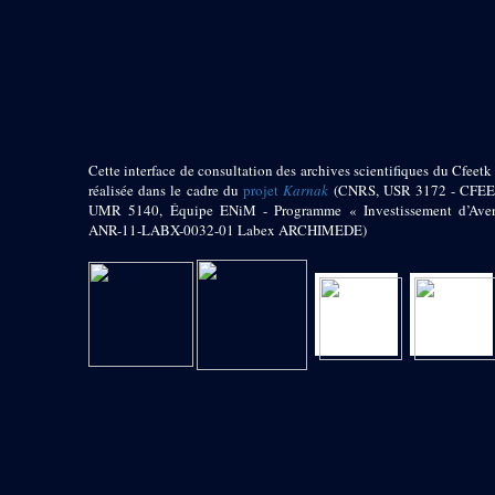
Zone des Chapelle
Adossées de l'Est
Sanctuaire oriental
de Thoutmosis III
Chapelle au nord de
l’obélisque
Cette interface de consultation des archives scientifiques du Cfeetk 
Chapelle au sud de
réalisée dans le cadre du
projet
Karnak
(CNRS, USR 3172 - CFEE
l’obélisque
UMR 5140, Équipe ENiM - Programme « Investissement d’Aven
ANR-11-LABX-0032-01 Labex ARCHIMEDE)
Allée processionnelle
Sud-Nord
Décret oraculaire
d’Amon en faveur de
Maâtkarê B
e
Cour du VII
pylône
- « Cour de la cachette »
e
VII
pylône
e
Cour du X
pylône
Edifice
d’Amenhotep II