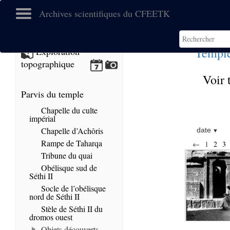
Archives scientifiques du CFEETK
Temple
Exploration
topographique
Voir 
Parvis du temple
Chapelle du culte
impérial
Chapelle d’Achôris
date
Rampe de Taharqa
←
1
2
3
Tribune du quai
Obélisque sud de
Séthi II
Socle de l’obélisque
nord de Séthi II
Stèle de Séthi II du
dromos ouest
Objets découverts