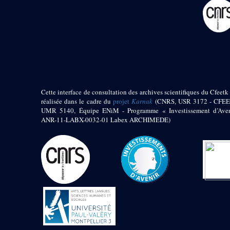
pylône
e
Cour axiale du V
pylône, avant-porte du
e
VI
pylône
e
VI
pylône
e
Cour axiale du VI
pylône
e
Cour nord du VI
pylône
Cette interface de consultation des archives scientifiques du Cfeetk 
e
Cour sud du VI
réalisée dans le cadre du
projet
Karnak
(CNRS, USR 3172 - CFEE
pylône
UMR 5140, Équipe ENiM - Programme « Investissement d’Aven
Objets découverts
ANR-11-LABX-0032-01 Labex ARCHIMEDE)
Zone Centrale du Temple
Chapelle de
Kamoutef
Chapelle de Philippe
Arrhidée
Portique du
sanctuaire de la barque
« Palais de Maât »