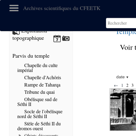
Archives scientifiques du CFEETK
Temple
Exploration
topographique
Voir 
Parvis du temple
Chapelle du culte
impérial
Chapelle d’Achôris
date
Rampe de Taharqa
←
1
2
3
Tribune du quai
Obélisque sud de
Séthi II
Socle de l’obélisque
nord de Séthi II
Stèle de Séthi II du
dromos ouest
Objets découverts