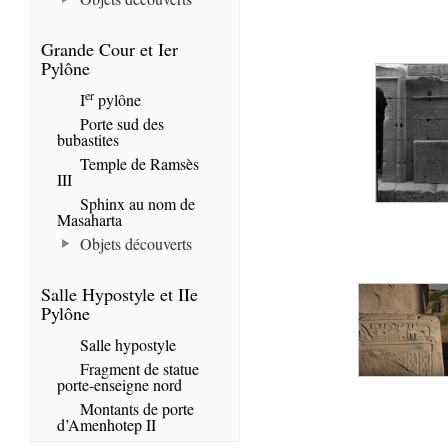
Grande Cour et Ier
Pylône
er
I
pylône
Porte sud des
bubastites
Temple de Ramsès
III
Sphinx au nom de
Masaharta
Objets découverts
Salle Hypostyle et IIe
Pylône
Salle hypostyle
Fragment de statue
porte-enseigne nord
Montants de porte
d’Amenhotep II