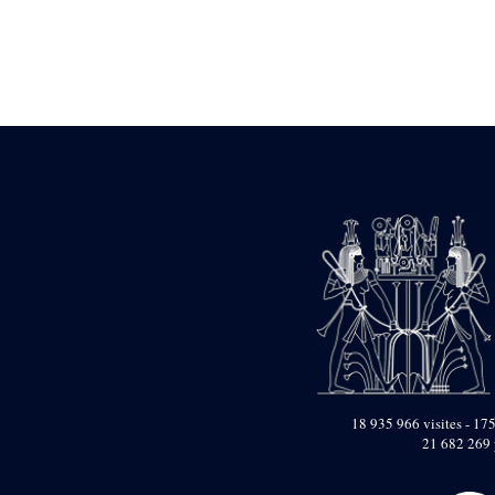
Statue d’un roi
agenouillé présentant
une table d’offrandes de
Séthi II
Statue porte-
enseigne de Séthi II
Statue porte-
enseigne de Séthi II
Stèle de la campagne
nubienne de
Psammétique II
Objets découverts
Zone des Pylônes
Centraux
e
III
pylône
« Porte » de Ramsès
IX
e
IV
pylône
18 935 966 visites - 175
e
Cour nord du IV
21 682 269 
pylône
e
Cour sud du IV