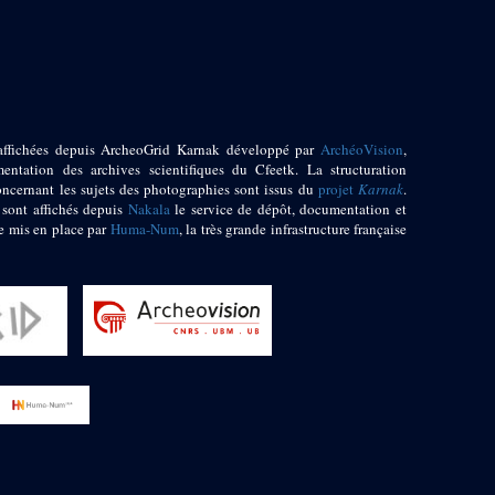
affichées depuis ArcheoGrid Karnak développé par
ArchéoVision
,
entation des archives scientifiques du Cfeetk. La structuration
oncernant les sujets des photographies sont issus du
projet
Karnak
.
 sont affichés depuis
Nakala
le service de dépôt, documentation et
e mis en place par
Huma-Num
, la très grande infrastructure française