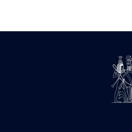
Zone des Pylônes Centraux
e
III
pylône
« Porte » de Ramsès IX
e
IV
pylône
e
Cour nord du IV
pylône
e
Cour sud du IV
pylône
e
Cour axiale du V
pylône, avant-
e
porte du VI
pylône
e
VI
pylône
e
Cour axiale du VI
pylône
e
Cour nord du VI
pylône
e
Cour sud du VI
pylône
Objets découverts
Zone Centrale du Temple
Chapelle de Kamoutef
Chapelle de Philippe Arrhidée
Portique du sanctuaire de la