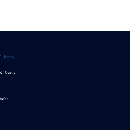
K :
Jérémy
K - Centre
te(s)