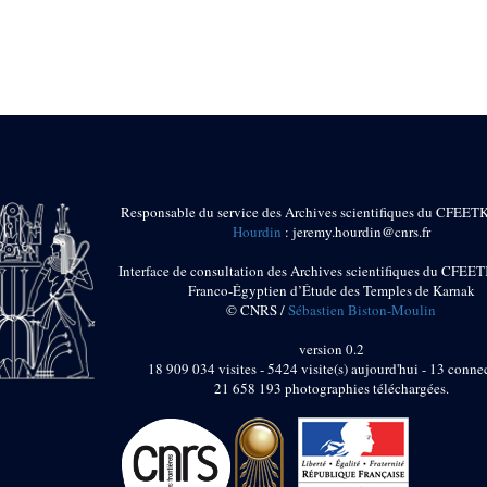
Responsable du service des Archives scientifiques du CFEET
Hourdin
: jeremy.hourdin@cnrs.fr
Interface de consultation des Archives scientifiques du CFEET
Franco-Égyptien d’Étude des Temples de Karnak
© CNRS /
Sébastien Biston-Moulin
version 0.2
18 909 034 visites - 5424 visite(s) aujourd'hui - 13 connec
21 658 193 photographies téléchargées.