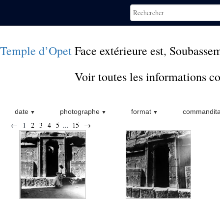
Temple d’Opet
Face extérieure est
,
Soubasse
Voir toutes les informations 
date
photographe
format
commandita
←
1
2
3
4
5
...
15
→