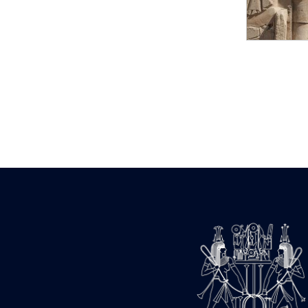
Statue d’un roi
agenouillé présentant
une table d’offrandes de
Séthi II
Statue porte-
enseigne de Séthi II
Statue porte-
enseigne de Séthi II
Stèle de la campagne
nubienne de
Psammétique II
Objets découverts
Zone des Pylônes
Centraux
e
III
pylône
« Porte » de Ramsès
IX
e
IV
pylône
e
Cour nord du IV
pylône
e
Cour sud du IV