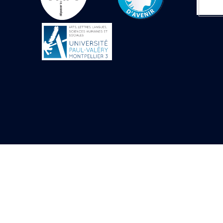
Objets découverts
Zone de l'Akhmenou
Salle des fêtes «
Heret-ib »
Autel de la salle
solaire
Base de statue
Base de statue de
Thoutmosis III
Base et pieds d’un
groupe statuaire
Fragment inférieur
de statue de Thoutmosis
III présentant un autel à
libation
Statue agenouillée
Table d’offrandes de
Thoutmosis III
Objets découverts