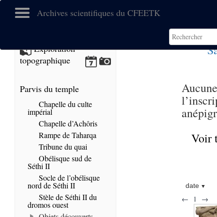
Archives scientifiques du CFEETK
Sa
Exploration
topographique
Aucune
Parvis du temple
l’inscr
Chapelle du culte
anépigr
impérial
Chapelle d’Achôris
Rampe de Taharqa
Voir 
Tribune du quai
Obélisque sud de
Séthi II
Socle de l’obélisque
nord de Séthi II
date
Stèle de Séthi II du
←
1
→
dromos ouest
Objets découverts