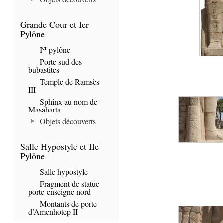
Grande Cour et Ier
Pylône
er
I
pylône
Porte sud des
bubastites
Temple de Ramsès
III
Sphinx au nom de
Masaharta
Objets découverts
Salle Hypostyle et IIe
Pylône
Salle hypostyle
Fragment de statue
porte-enseigne nord
Montants de porte
d’Amenhotep II