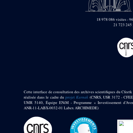
pylône
e
Cour axiale du V
pylône, avant-porte du
e
VI
pylône
18 978 086 visites - 96
e
21 723 245 
VI
pylône
e
Cour axiale du VI
pylône
e
Cour nord du VI
pylône
e
Cour sud du VI
pylône
Objets découverts
Zone Centrale du Temple
Cette interface de consultation des archives scientifiques du Cfeetk 
Chapelle de
Kamoutef
réalisée dans le cadre du
projet
Karnak
(CNRS, USR 3172 - CFEE
UMR 5140, Équipe ENiM - Programme « Investissement d’Aven
Chapelle de Philippe
ANR-11-LABX-0032-01 Labex ARCHIMEDE)
Arrhidée
Portique du
sanctuaire de la barque
« Palais de Maât »