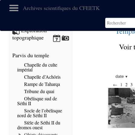
Archives scientifiques du CFEETK
Templ
Exploration
topographique
Voir 
Parvis du temple
Chapelle du culte
impérial
Chapelle d’Achôris
date
Rampe de Taharqa
←
1
2
3
Tribune du quai
Obélisque sud de
Séthi II
Socle de l’obélisque
nord de Séthi II
Stèle de Séthi II du
dromos ouest
Objets découverts