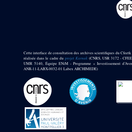
pylône
e
Cour axiale du V
pylône, avant-porte du
e
VI
pylône
e
VI
pylône
e
Cour axiale du VI
pylône
e
Cour nord du VI
pylône
Cette interface de consultation des archives scientifiques du Cfeetk 
e
Cour sud du VI
réalisée dans le cadre du
projet
Karnak
(CNRS, USR 3172 - CFEE
pylône
UMR 5140, Équipe ENiM - Programme « Investissement d’Aven
Objets découverts
ANR-11-LABX-0032-01 Labex ARCHIMEDE)
Zone Centrale du Temple
Chapelle de
Kamoutef
Chapelle de Philippe
Arrhidée
Portique du
sanctuaire de la barque
« Palais de Maât »