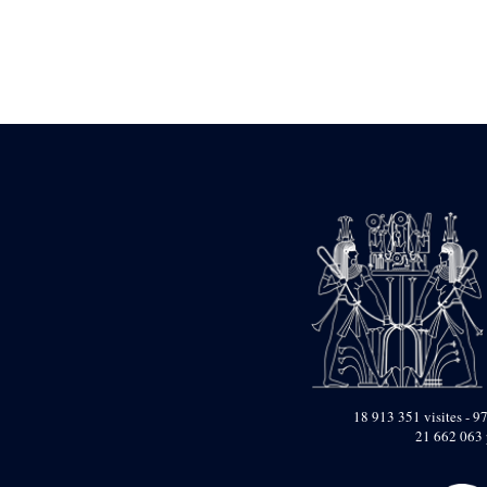
Statue d’un roi
agenouillé présentant
une table d’offrandes de
Séthi II
Statue porte-
enseigne de Séthi II
Statue porte-
enseigne de Séthi II
Stèle de la campagne
nubienne de
Psammétique II
Objets découverts
Zone des Pylônes
Centraux
e
III
pylône
« Porte » de Ramsès
IX
e
IV
pylône
18 913 351 visites - 97
e
Cour nord du IV
21 662 063 
pylône
e
Cour sud du IV