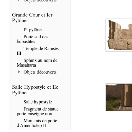
Grande Cour et Ier
Pylône
er
I
pylône
Porte sud des
bubastites
Temple de Ramsès
III
Sphinx au nom de
Masaharta
Objets découverts
Salle Hypostyle et IIe
Pylône
Salle hypostyle
Fragment de statue
porte-enseigne nord
Montants de porte
d’Amenhotep II